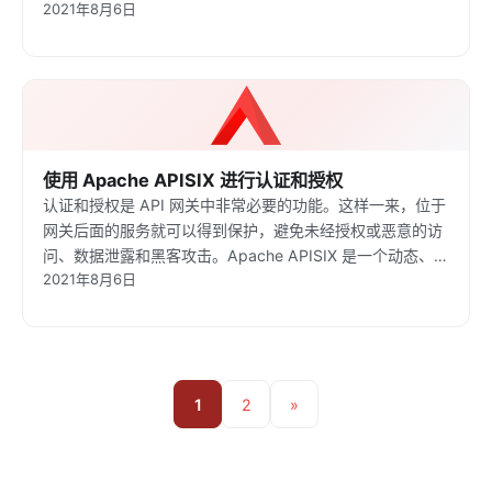
2021年8月6日
并且还在保持高速增长。 本次分享会介绍 APISIX 在践行“社
区重于代码”过程的一些心得。作为一个理想主义创业者，又
是如何与 Apache 文化结合，让创业公司也能高速发展。
使用 Apache APISIX 进行认证和授权
认证和授权是 API 网关中非常必要的功能。这样一来，位于
网关后面的服务就可以得到保护，避免未经授权或恶意的访
问、数据泄露和黑客攻击。Apache APISIX 是一个动态、实
2021年8月6日
时、高性能的 API 网关。而且它提供了许多插件，包括像
key-auth、Open-ID、wolf-RBAC 等认证和授权。本提案
介绍了如何使用 APISIX 来进行认证和授权。
1
2
»