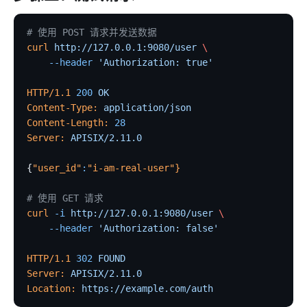
# 使用 POST 请求并发送数据
curl
 http://127.0.0.1:9080/user
 \
    --header
 'Authorization: true'
HTTP/1.1
 200
 OK
Content-Type:
 application/json
Content-Length:
 28
Server:
 APISIX/2.11.0
{
"user_id"
:
"i-am-real-user"
}
# 使用 GET 请求
curl
 -i
 http://127.0.0.1:9080/user
 \
    --header
 'Authorization: false'
HTTP/1.1
 302
 FOUND
Server:
 APISIX/2.11.0
Location:
 https://example.com/auth