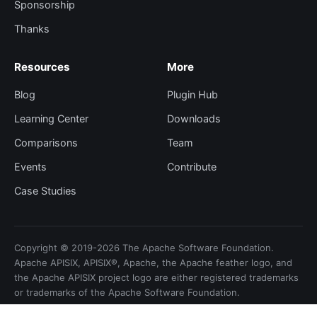
Sponsorship
Thanks
Resources
More
Blog
Plugin Hub
Learning Center
Downloads
Comparisons
Team
Events
Contribute
Case Studies
Copyright © 2019-2026 The Apache Software Foundation.
Apache APISIX, APISIX®, Apache, the Apache feather logo, and
the Apache APISIX project logo are either registered trademarks
or trademarks of the Apache Software Foundation.