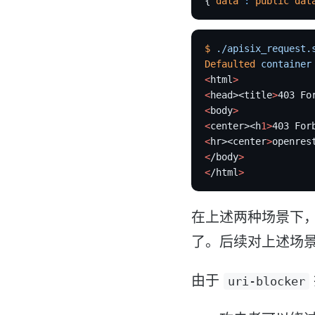
{
"data"
:
"public dat
$
 ./apisix_request.
Defaulted
 container
<
html
>
<
head><title
>
403 Fo
<
body
>
<
center><h
1>
403 For
<
hr><center
>
openres
<
/body
>
<
/html
>
在上述两种场景下
了。后续对上述场景
由于
uri-blocker