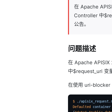
在 Apache API
Controller
公告。
问题描述
在 Apache APISIX
中$request_
在使用 uri-blo
$
 ./apisix_request.
Defaulted
 container