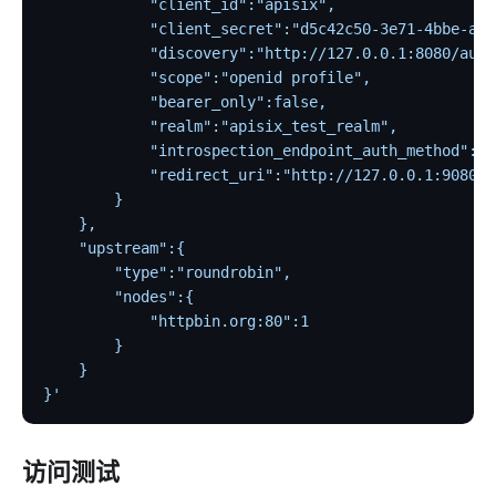
            "client_id":"apisix",
            "client_secret":"d5c42c50-3e71-4bbe-aa9
            "discovery":"http://127.0.0.1:8080/auth
            "scope":"openid profile",
            "bearer_only":false,
            "realm":"apisix_test_realm",
            "introspection_endpoint_auth_method":"c
            "redirect_uri":"http://127.0.0.1:9080/"
        }
    },
    "upstream":{
        "type":"roundrobin",
        "nodes":{
            "httpbin.org:80":1
        }
    }
}'
访问测试