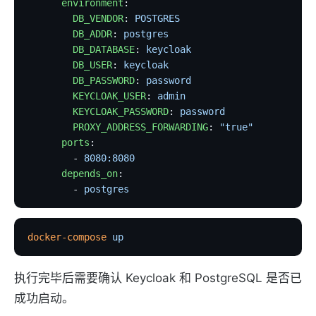
      environment
:
        DB_VENDOR
: 
POSTGRES
        DB_ADDR
: 
postgres
        DB_DATABASE
: 
keycloak
        DB_USER
: 
keycloak
        DB_PASSWORD
: 
password
        KEYCLOAK_USER
: 
admin
        KEYCLOAK_PASSWORD
: 
password
        PROXY_ADDRESS_FORWARDING
: 
"true"
      ports
:
        - 
8080:8080
      depends_on
:
        - 
postgres
docker-compose
 up
执行完毕后需要确认 Keycloak 和 PostgreSQL 是否已
成功启动。