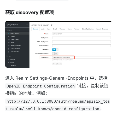
获取 discovery 配置项
进入 Realm Settings-General-Endpoints 中，选择
链接，复制该链
OpenID Endpoint Configuration
接指向的地址。例如：
http://127.0.0.1:8080/auth/realms/apisix_tes
。
t_realm/.well-known/openid-configuration