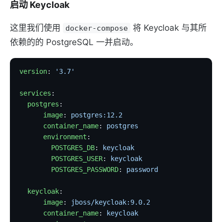
启动 Keycloak
这里我们使用
将 Keycloak 与其所
docker-compose
依赖的的 PostgreSQL 一并启动。
version
: 
'3.7'
services
:
  postgres
:
      image
: 
postgres:12.2
      container_name
: 
postgres
      environment
:
        POSTGRES_DB
: 
keycloak
        POSTGRES_USER
: 
keycloak
        POSTGRES_PASSWORD
: 
password
  keycloak
:
      image
: 
jboss/keycloak:9.0.2
      container_name
: 
keycloak