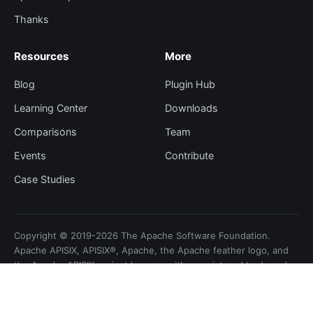
Thanks
Resources
More
Blog
Plugin Hub
Learning Center
Downloads
Comparisons
Team
Events
Contribute
Case Studies
Copyright © 2019-2026 The Apache Software Foundation.
Apache APISIX, APISIX®, Apache, the Apache feather logo, and
the Apache APISIX project logo are either registered trademarks
or trademarks of the Apache Software Foundation.