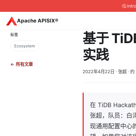
🤔 Int
Apache APISIX®
基于 Ti
标签
Ecosystem
实践
← 所有文章
2022年4月22日
· 张超 · 约
在 TiDB Hac
张超，队员：白泽平
现通用配置中心