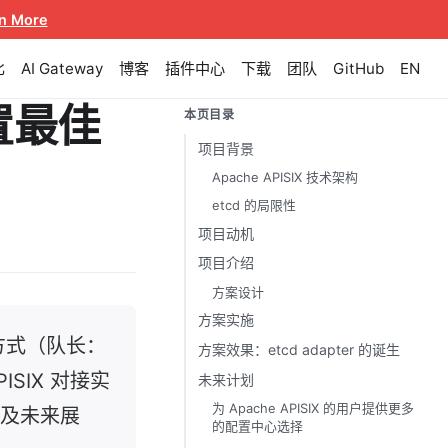
n More
比
AI Gateway
博客
插件中心
下载
团队
GitHub
EN
配置最佳
本页目录
项目背景
Apache APISIX 技术架构
etcd 的局限性
项目动机
项目介绍
方案设计
方案实施
组队方式（队长：
方案效果：etcd adapter 的诞生
ISIX 对接实
未来计划
为 Apache APISIX 的⽤户提供更多
及未来展
的配置中心选择