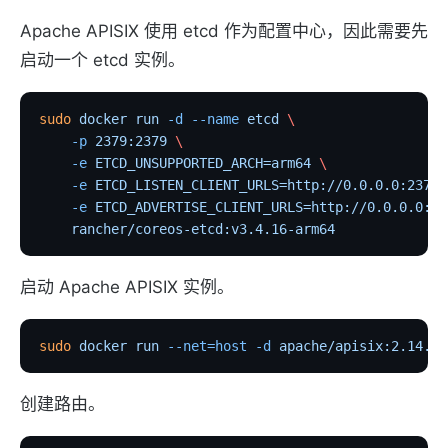
Apache APISIX 使用 etcd 作为配置中心，因此需要先
启动一个 etcd 实例。
sudo
 docker
 run
 -d
 --name
 etcd
 \
    -p
 2379:2379
 \
    -e
 ETCD_UNSUPPORTED_ARCH=arm64
 \
    -e
 ETCD_LISTEN_CLIENT_URLS=http://0.0.0.0:2379
 
    -e
 ETCD_ADVERTISE_CLIENT_URLS=http://0.0.0.0:23
    rancher/coreos-etcd:v3.4.16-arm64
启动 Apache APISIX 实例。
sudo
 docker
 run
 --net=host
 -d
 apache/apisix:2.14.1-
创建路由。