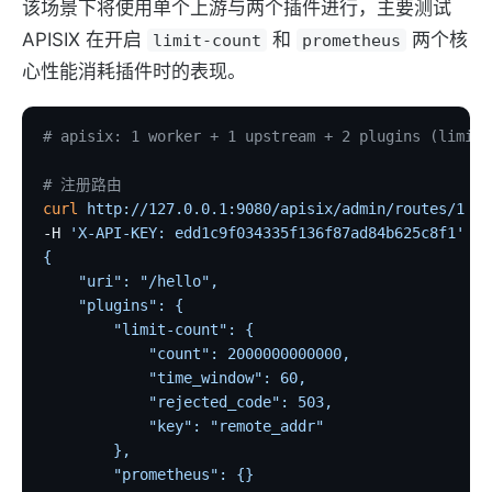
该场景下将使用单个上游与两个插件进行，主要测试
APISIX 在开启
和
两个核
limit-count
prometheus
心性能消耗插件时的表现。
# apisix: 1 worker + 1 upstream + 2 plugins (limit-
# 注册路由
curl
 http://127.0.0.1:9080/apisix/admin/routes/1
 \
-H 
'X-API-KEY: edd1c9f034335f136f87ad84b625c8f1'
 -X
{
    "uri": "/hello",
    "plugins": {
        "limit-count": {
            "count": 2000000000000,
            "time_window": 60,
            "rejected_code": 503,
            "key": "remote_addr"
        },
        "prometheus": {}