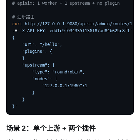
# apisix: 1 worker + 1 upstream + no plugin
# 注册路由
curl
 http://127.0.0.1:9080/apisix/admin/routes/1
 \
-H 
'X-API-KEY: edd1c9f034335f136f87ad84b625c8f1'
 -X
{
    "uri": "/hello",
    "plugins": {
    },
    "upstream": {
        "type": "roundrobin",
        "nodes": {
            "127.0.0.1:1980":1
        }
    }
}'
场景 2：单个上游 + 两个插件