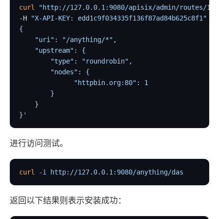
curl
 "http://127.0.0.1:9080/apisix/admin/routes/1"
 
-H 
"X-API-KEY: edd1c9f034335f136f87ad84b625c8f1"
 -X
{  
    "uri": "/anything/*",
    "upstream": {
        "type": "roundrobin",
        "nodes": {
              "httpbin.org:80": 1
        }
    }
}'
进行访问测试。
curl
 -i
 http://127.0.0.1:9080/anything/das
返回以下结果则表示安装成功：