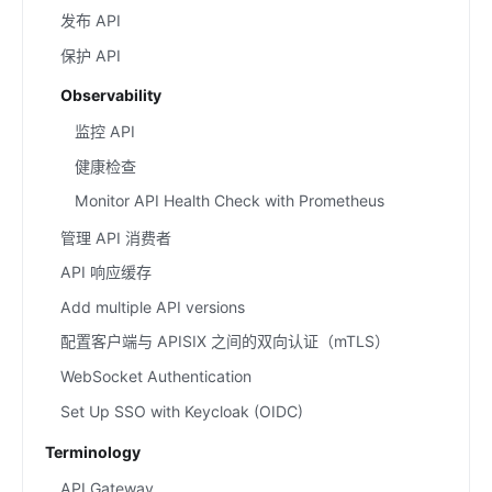
发布 API
保护 API
Observability
监控 API
健康检查
Monitor API Health Check with Prometheus
管理 API 消费者
API 响应缓存
Add multiple API versions
配置客户端与 APISIX 之间的双向认证（mTLS）
WebSocket Authentication
Set Up SSO with Keycloak (OIDC)
Terminology
API Gateway