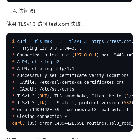
kafka-proxy
访问验证
http-dubbo
API
使用 TLSv1.3 访问 test.com 失败：
Admin API
$
 curl
 --tls-max
 1.3
 --tlsv1.3
  https://test.com:94
Control API
*
   Trying 127.0.0.1:9443...
Status API
*
 Connected to test.com (
127.0.0.1
) port 9443 (#0)
*
 ALPN,
 offering
 h2
Apache APISIX Dashboard
*
 ALPN, offering http/1.1
Development
*
 successfully set certificate verify locations:
*
  CAfile: /etc/ssl/certs/ca-certificates.crt
Build development environment with Dev Containers
*
  CApath: /etc/ssl/certs
源码安装 APISIX
*
 TLSv1.3 (
OUT
), TLS handshake, Client hello (
1
):
*
 TLSv1.3 (
IN
), TLS alert, protocol version (
582
):
在 Mac 上构建开发环境
*
 error:1409442E:SSL routines:ssl3_read_bytes:tlsv1
通过 OpenSSL 3.0 使 APISIX 支持 FIPS 模式
*
 Closing connection 0
curl:
 (35) error:1409442E:SSL routines:ssl3_read_by
外部插件
wasm