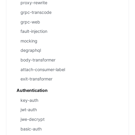
proxy-rewrite
grpc-transcode
grpc-web
fault-injection
mocking
degraphql
body-transformer
attach-consumer-label
exit-transformer
Authentication
key-auth
jwt-auth
jwe-decrypt
basic-auth