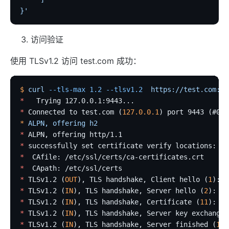
}'
访问验证
使用 TLSv1.2 访问 test.com 成功：
$
 curl
 --tls-max
 1.2
 --tlsv1.2
  https://test.com:94
*
   Trying 127.0.0.1:9443...
*
 Connected to test.com (
127.0.0.1
) port 9443 (#0)
*
 ALPN,
 offering
 h2
*
 ALPN, offering http/1.1
*
 successfully set certificate verify locations:
*
  CAfile: /etc/ssl/certs/ca-certificates.crt
*
  CApath: /etc/ssl/certs
*
 TLSv1.2 (
OUT
), TLS handshake, Client hello (
1
):
*
 TLSv1.2 (
IN
), TLS handshake, Server hello (
2
):
*
 TLSv1.2 (
IN
), TLS handshake, Certificate (
11
):
*
 TLSv1.2 (
IN
), TLS handshake, Server key exchange 
*
 TLSv1.2 (
IN
), TLS handshake, Server finished (
14
)