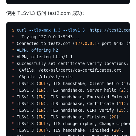
eureka
使用 TLSv1.3 访问 test2.com 成功：
控制面服务发现
Kubernetes
$
 curl
 --tls-max
 1.3
 --tlsv1.3
  https://test2.com:9
*
   Trying 127.0.0.1:9443...
PubSub
*
 Connected to test2.com (
127.0.0.1
) port 9443 (#0)
PubSub
*
 ALPN,
 offering
 h2
*
 ALPN, offering http/1.1
Apache Kafka
*
 successfully set certificate verify locations:
*
  CAfile: /etc/ssl/certs/ca-certificates.crt
xRPC
*
  CApath: /etc/ssl/certs
redis
*
 TLSv1.3 (
OUT
), TLS handshake, Client hello (
1
):
*
 TLSv1.3 (
IN
), TLS handshake, Server hello (
2
):
xRPC
*
 TLSv1.3 (
IN
), TLS handshake, Encrypted Extensions
路由 RadixTree
*
 TLSv1.3 (
IN
), TLS handshake, Certificate (
11
):
TCP/UDP 动态代理
*
 TLSv1.3 (
IN
), TLS handshake, CERT verify (
15
):
*
 TLSv1.3 (
IN
), TLS handshake, Finished (
20
):
gRPC 代理
*
 TLSv1.3 (
OUT
), TLS change cipher, Change cipher s
自定义 Nginx 配置
*
 TLSv1.3 (
OUT
), TLS handshake, Finished (
20
):