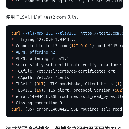
*
 SSL connection using TLSv1.3 / TLS_AES_256_GCM_SH
证书
批处理器
使用 TLSv1.1 访问 test2.com 失败：
压力测试
安装依赖
curl
 --tls-max
 1.1
 --tlsv1.1
  https://test2.com:944
APISIX 变量
*
   Trying 127.0.0.1:9443...
*
 Connected to test2.com (
127.0.0.1
) port 9443 (#0)
Running APISIX in AWS with AWS CDK
*
 ALPN,
 offering
 h2
TLS 双向认证
*
 ALPN, offering http/1.1
*
 successfully set certificate verify locations:
调试功能
*
  CAfile: /etc/ssl/certs/ca-certificates.crt
基于环境变量进行配置文件切换
*
  CApath: /etc/ssl/certs
*
 TLSv1.1 (
OUT
), TLS handshake, Client hello (
1
):
SSL 协议
*
 TLSv1.1 (
IN
), TLS alert, protocol version (
582
):
security-threat-model
*
 error:1409442E:SSL routines:ssl3_read_bytes:tlsv1
HTTP3 协议
*
 Closing connection 0
curl:
 (35) error:1409442E:SSL routines:ssl3_read_by
升级指南