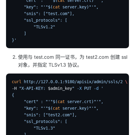
     "cert" : "'"$(
cat
 server.crt)"'",
     "key": "'"$(
cat
 server.key)"'",
     "snis": ["test.com"],
     "ssl_protocols": [
         "TLSv1.2"
     ]
}'
使用与 test.com 同一证书，为 test2.com 创建 ssl
对象，并指定 TLSv1.3 协议。
curl
 http://127.0.0.1:9180/apisix/admin/ssls/2
 \
-H 
"X-API-KEY: 
$admin_key
"
 -X
 PUT
 -d
 '
{
     "cert" : "'"$(
cat
 server.crt)"'",
     "key": "'"$(
cat
 server.key)"'",
     "snis": ["test2.com"],
     "ssl_protocols": [
         "TLSv1.3"
     ]