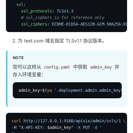
http-logger
  ssl
:
skywalking-logger
    ssl_protocols
: 
TLSv1.3
    # ssl_ciphers is for reference only
tcp-logger
    ssl_ciphers
: 
ECDHE-ECDSA-AES128-GCM-SHA256:ECDH
kafka-logger
rocketmq-logger
为 test.com 域名指定 TLSv1.1 协议版本。
udp-logger
clickhouse-logger
NOTE
syslog
您可以这样从
中获取
并
config.yaml
admin_key
存入环境变量：
log-rotate
error-log-logger
admin_key
=
$(
yq
 '.deployment.admin.admin_key[0].k
sls-logger
google-cloud-logging
splunk-hec-logging
curl
 http://127.0.0.1:9180/apisix/admin/ssls/1
 \
file-logger
-H 
"X-API-KEY: 
$admin_key
"
 -X
 PUT
 -d
 '
loggly