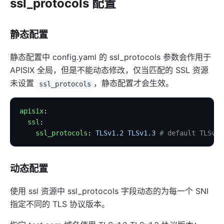
ssl_protocols 配置
Security
cors
静态配置
uri-blocker
ip-restriction
静态配置中 config.yaml 的 ssl_protocols 参数会作用于
APISIX 全局，但是不能动态修改，仅当匹配的 SSL 资源
ua-restriction
未设置
，静态配置才会生效。
ssl_protocols
referer-restriction
consumer-restriction
apisix
:
acl
  ssl
:
csrf
    ssl_protocols
: 
TLSv1.2 TLSv1.3
 # default TLSv1.
public-api
GM
动态配置
chaitin-waf
使用 ssl 资源中 ssl_protocols 字段动态的为每一个 SNI
data-mask
指定不同的 TLS 协议版本。
Traffic