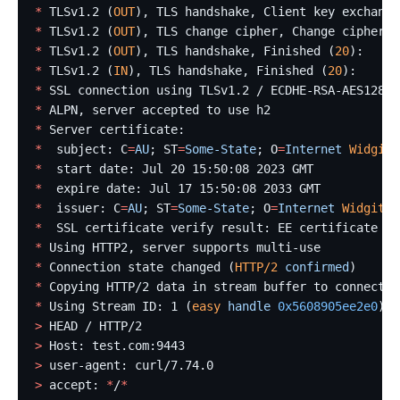
*
 TLSv1.2 (
OUT
), TLS handshake, Client key exchange
*
 TLSv1.2 (
OUT
), TLS change cipher, Change cipher s
*
 TLSv1.2 (
OUT
), TLS handshake, Finished (
20
):
*
 TLSv1.2 (
IN
), TLS handshake, Finished (
20
):
*
 SSL connection using TLSv1.2 / ECDHE-RSA-AES128-G
*
 ALPN, server accepted to use h2
*
 Server certificate:
*
  subject: C
=
AU
; ST
=
Some-State
; O
=
Internet
 Widgits
*
  start date: Jul 20 15:50:08 2023 GMT
*
  expire date: Jul 17 15:50:08 2033 GMT
*
  issuer: C
=
AU
; ST
=
Some-State
; O
=
Internet
 Widgits
 
*
  SSL certificate verify result: EE certificate ke
*
 Using HTTP2, server supports multi-use
*
 Connection state changed (
HTTP/2
 confirmed
)
*
 Copying HTTP/2 data in stream buffer to connectio
*
 Using Stream ID: 1 (
easy
 handle
 0x5608905ee2e0
)
>
 HEAD / HTTP/2
>
 Host: test.com:9443
>
 user-agent: curl/7.74.0
>
 accept: 
*
/
*