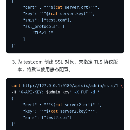
{
     "cert" : "'"$(
cat
 server.crt)"'",
elasticsearch-logger
     "key": "'"$(
cat
 server.key)"'",
tencent-cloud-cls
     "snis": ["test.com"],
loki-logger
     "ssl_protocols": [
         "TLSv1.1"
Lago Billing (lago)
     ]
}'
Serverless
serverless
为 test.com 创建 SSL 对象，未指定 TLS 协议版
azure-functions
本，将默认使用静态配置。
openwhisk
aws-lambda
curl
 http://127.0.0.1:9180/apisix/admin/ssls/1
 \
-H 
"X-API-KEY: 
$admin_key
"
 -X
 PUT
 -d
 '
openfunction
{
Other protocols
     "cert" : "'"$(
cat
 server2.crt)"'",
     "key": "'"$(
cat
 server2.key)"'",
dubbo-proxy
     "snis": ["test2.com"]
mqtt-proxy
}'