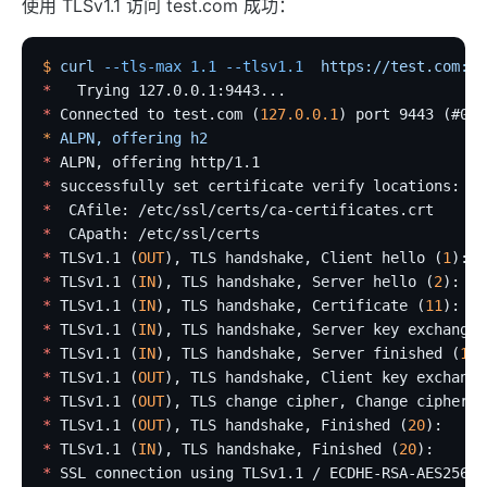
使用 TLSv1.1 访问 test.com 成功：
internal
The Implementation of Plugin Runner
$
 curl
 --tls-max
 1.1
 --tlsv1.1
  https://test.com:94
*
   Trying 127.0.0.1:9443...
Introducing APISIX's testing framework
*
 Connected to test.com (
127.0.0.1
) port 9443 (#0)
插件开发
*
 ALPN,
 offering
 h2
调试模式
*
 ALPN, offering http/1.1
*
 successfully set certificate verify locations:
Deployment modes
*
  CAfile: /etc/ssl/certs/ca-certificates.crt
常见问题
*
  CApath: /etc/ssl/certs
*
 TLSv1.1 (
OUT
), TLS handshake, Client hello (
1
):
Others
*
 TLSv1.1 (
IN
), TLS handshake, Server hello (
2
):
*
 TLSv1.1 (
IN
), TLS handshake, Certificate (
11
):
Discovery
*
 TLSv1.1 (
IN
), TLS handshake, Server key exchange 
集成服务发现注册中心
*
 TLSv1.1 (
IN
), TLS handshake, Server finished (
14
)
*
 TLSv1.1 (
OUT
), TLS handshake, Client key exchange
DNS
*
 TLSv1.1 (
OUT
), TLS change cipher, Change cipher s
consul
*
 TLSv1.1 (
OUT
), TLS handshake, Finished (
20
):
*
 TLSv1.1 (
IN
), TLS handshake, Finished (
20
):
consul_kv
*
 SSL connection using TLSv1.1 / ECDHE-RSA-AES256-S
nacos