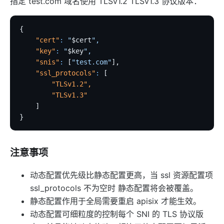
指定 test.com 域名使用 TLSv1.2 TLSv1.3 协议版本：
limit-req
limit-conn
{
limit-count
    "cert"
:
 "
$cert
",
    "key"
:
 "
$key
",
graphql-limit-count
    "snis"
:
 [
"test.com"
],
proxy-cache
    "ssl_protocols"
:
 [
        "TLSv1.2"
,
graphql-proxy-cache
        "TLSv1.3"
request-validation
    ]
}
oas-validator
proxy-mirror
api-breaker
注意事项
traffic-split
动态配置优先级比静态配置更高，当 ssl 资源配置项
traffic-label
ssl_protocols 不为空时 静态配置将会被覆盖。
request-id
静态配置作用于全局需要重启 apisix 才能生效。
proxy-control
动态配置可细粒度的控制每个 SNI 的 TLS 协议版