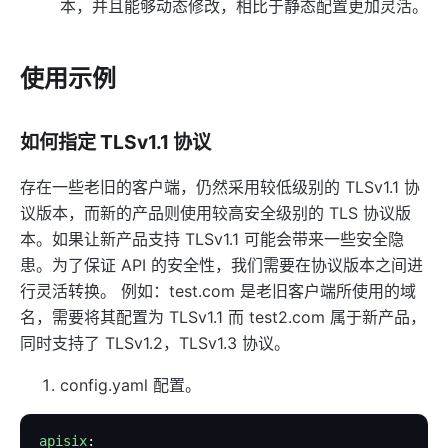
本，并且能够动态修改，相比于静态配置更加灵活。
proxy-buffering
client-control
使用示例
workflow
Observability
如何指定 TLSv1.1 协议
Tracers
zipkin
存在一些老旧的客户端，仍然采用较低级别的 TLSv1.1 协
议版本，而新的产品则使用较高安全级别的 TLS 协议版
skywalking
本。如果让新产品支持 TLSv1.1 可能会带来一些安全隐
opentelemetry
患。为了保证 API 的安全性，我们需要在协议版本之间进
Metrics
行灵活转换。 例如：test.com 是老旧客户端所使用的域
prometheus
名，需要将其配置为 TLSv1.1 而 test2.com 属于新产品，
同时支持了 TLSv1.2，TLSv1.3 协议。
node-status
datadog
config.yaml 配置。
Loggers
apisix
: