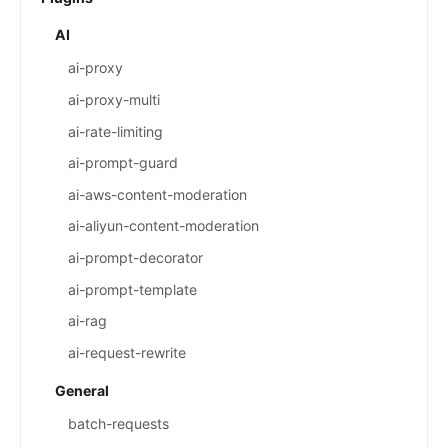
AI
ai-proxy
ai-proxy-multi
ai-rate-limiting
ai-prompt-guard
ai-aws-content-moderation
ai-aliyun-content-moderation
ai-prompt-decorator
ai-prompt-template
ai-rag
ai-request-rewrite
General
batch-requests