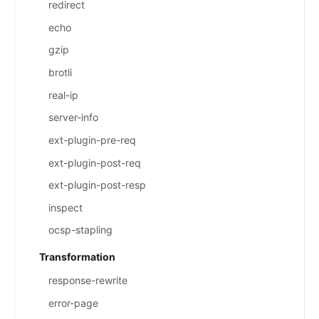
redirect
echo
gzip
brotli
real-ip
server-info
ext-plugin-pre-req
ext-plugin-post-req
ext-plugin-post-resp
inspect
ocsp-stapling
Transformation
response-rewrite
error-page