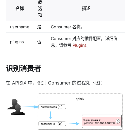
必
Keycloak Authorization (authz-keycloak)
名称
选
描述
authz-casdoor
项
wolf-rbac
username
是
Consumer 名称。
openid-connect
Consumer 对应的插件配置。详细信
cas-auth
plugins
否
息，请参考
Plugins
。
dingtalk-auth
feishu-auth
识别消费者
hmac-auth
authz-casbin
在 APISIX 中，识别 Consumer 的过程如下图：
ldap-auth
opa
forward-auth
multi-auth
saml-auth