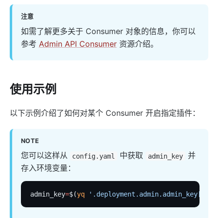
limit-req
注意
limit-conn
如需了解更多关于 Consumer 对象的信息，你可以
limit-count
参考
Admin API Consumer
资源介绍。
graphql-limit-count
proxy-cache
graphql-proxy-cache
使用示例
request-validation
以下示例介绍了如何对某个 Consumer 开启指定插件：
oas-validator
proxy-mirror
NOTE
api-breaker
您可以这样从
中获取
并
config.yaml
admin_key
traffic-split
存入环境变量：
traffic-label
request-id
admin_key
=
$(
yq
 '.deployment.admin.admin_key[0].k
proxy-control