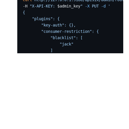
kafka-proxy
-H 
"X-API-KEY: 
$admin_key
"
 -X
 PUT
 -d
 '
http-dubbo
{
    "plugins": {
API
        "key-auth": {},
Admin API
        "consumer-restriction": {
            "blacklist": [
Control API
                "jack"
Status API
            ]
        }
Apache APISIX Dashboard
    },
Development
    "upstream": {
        "nodes": {
Build development environment with Dev Containers
            "127.0.0.1:1980": 1
源码安装 APISIX
        },
        "type": "roundrobin"
在 Mac 上构建开发环境
    },
通过 OpenSSL 3.0 使 APISIX 支持 FIPS 模式
    "uri": "/hello"
}'
外部插件
wasm