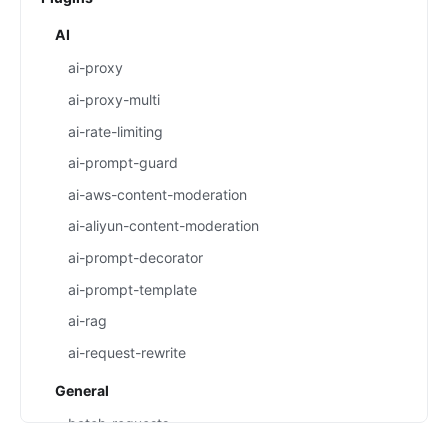
AI
ai-proxy
ai-proxy-multi
ai-rate-limiting
ai-prompt-guard
ai-aws-content-moderation
ai-aliyun-content-moderation
ai-prompt-decorator
ai-prompt-template
ai-rag
ai-request-rewrite
General
batch-requests