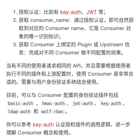
Security
授权认证：比如有
key-auth
、
JWT
等；
cors
获取 consumer_name：通过授权认证，即可自然获
uri-blocker
取到对应的 Consumer name，它是 Consumer 对
ip-restriction
象的唯一识别标识；
ua-restriction
获取 Consumer 上绑定的 Plugin 或 Upstream 信
息：完成对不同 Consumer 做不同配置的效果。
referer-restriction
consumer-restriction
当有不同的使用者请求相同的 API，并且需要根据使用者
acl
执行不同的插件和上游配置时，使用 Consumer 是非常合
适的。需要与用户身份验证系统结合使用。
csrf
public-api
目前，可以与 Consumer 配置的身份验证插件包括
、
、
、
、
GM
basic-auth
hmac-auth
jwt-auth
key-auth
和
。
ldap-auth
wolf-rbac
chaitin-waf
data-mask
你可以参考
key-auth
认证授权插件的调用逻辑，进一步
理解 Consumer 概念和使用。
Traffic