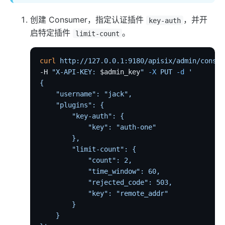
proxy-buffering
创建 Consumer，指定认证插件
，并开
key-auth
client-control
启特定插件
。
limit-count
workflow
Observability
curl
 http://127.0.0.1:9180/apisix/admin/consum
-H 
"X-API-KEY: 
$admin_key
"
 -X
 PUT
 -d
 '
Tracers
{
zipkin
    "username": "jack",
    "plugins": {
skywalking
        "key-auth": {
opentelemetry
            "key": "auth-one"
        },
Metrics
        "limit-count": {
prometheus
            "count": 2,
            "time_window": 60,
node-status
            "rejected_code": 503,
datadog
            "key": "remote_addr"
        }
Loggers
    }