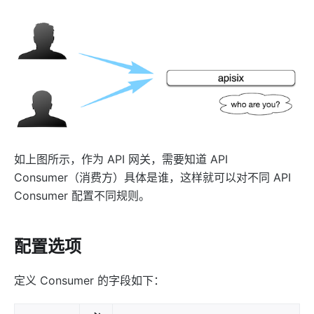
proxy-rewrite
grpc-transcode
grpc-web
fault-injection
mocking
degraphql
body-transformer
如上图所示，作为 API 网关，需要知道 API
attach-consumer-label
Consumer（消费方）具体是谁，这样就可以对不同 API
exit-transformer
Consumer 配置不同规则。
Authentication
key-auth
配置选项
jwt-auth
jwe-decrypt
定义 Consumer 的字段如下：
basic-auth