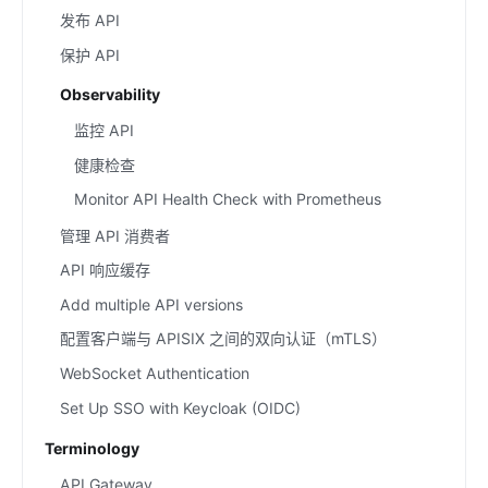
发布 API
保护 API
Observability
监控 API
健康检查
Monitor API Health Check with Prometheus
管理 API 消费者
API 响应缓存
Add multiple API versions
配置客户端与 APISIX 之间的双向认证（mTLS）
WebSocket Authentication
Set Up SSO with Keycloak (OIDC)
Terminology
API Gateway