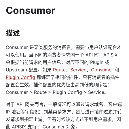
redirect
Consumer
echo
gzip
brotli
描述
real-ip
Consumer 是某类服务的消费者，需要与用户认证配合才
server-info
可以使用。当不同的消费者请求同一个 API 时，APISIX
ext-plugin-pre-req
会根据当前请求的用户信息，对应不同的 Plugin 或
ext-plugin-post-req
Upstream 配置。如果
Route
、
Service
、
Consumer
和
ext-plugin-post-resp
Plugin Config
都绑定了相同的插件，只有消费者的插件
inspect
配置会生效。插件配置的优先级由高到低的顺序是：
Consumer > Route > Plugin Config > Service。
ocsp-stapling
Transformation
对于 API 网关而言，一般情况可以通过请求域名、客户端
IP 地址等字段识别到某类请求方，然后进行插件过滤并转
response-rewrite
发请求到指定上游。但有时候该方式达不到用户需求，因
error-page
此 APISIX 支持了 Consumer 对象。