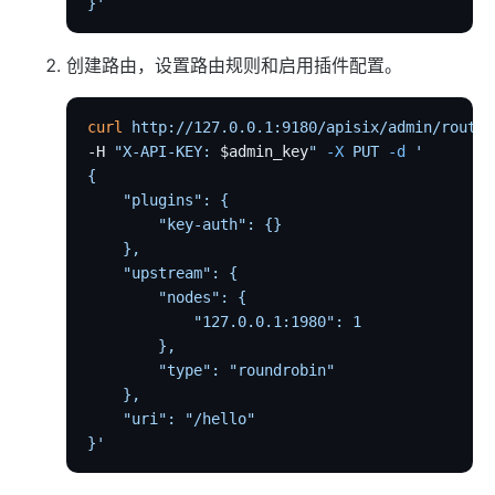
http-logger
}'
skywalking-logger
创建路由，设置路由规则和启用插件配置。
tcp-logger
kafka-logger
curl
 http://127.0.0.1:9180/apisix/admin/routes
rocketmq-logger
-H 
"X-API-KEY: 
$admin_key
"
 -X
 PUT
 -d
 '
udp-logger
{
    "plugins": {
clickhouse-logger
        "key-auth": {}
syslog
    },
    "upstream": {
log-rotate
        "nodes": {
error-log-logger
            "127.0.0.1:1980": 1
        },
sls-logger
        "type": "roundrobin"
google-cloud-logging
    },
    "uri": "/hello"
splunk-hec-logging
}'
file-logger
loggly