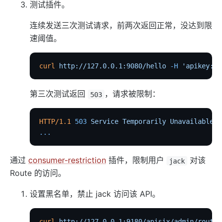
测试插件。
elasticsearch-logger
连续发送三次测试请求，前两次返回正常，没达到限
tencent-cloud-cls
速阈值。
loki-logger
Lago Billing (lago)
curl
 http://127.0.0.1:9080/hello
 -H
 'apikey: a
Serverless
第三次测试返回
，请求被限制：
503
serverless
azure-functions
HTTP/1.1
 503
 Service
 Temporarily
 Unavailable
openwhisk
...
aws-lambda
openfunction
通过
consumer-restriction
插件，限制用户
对该
jack
Route 的访问。
Other protocols
dubbo-proxy
设置黑名单，禁止 jack 访问该 API。
mqtt-proxy
curl
 http://127.0.0.1:9180/apisix/admin/routes