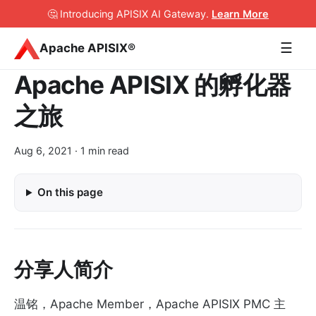
🤔 Introducing APISIX AI Gateway
.
Learn More
☰
Apache APISIX®
Apache APISIX 的孵化器
之旅
Aug 6, 2021
· 1 min read
On this page
分享人简介
温铭，Apache Member，Apache APISIX PMC 主