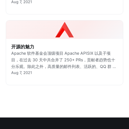
Aug 7, 2021
开源的魅力
Apache 软件基金会顶级项目 Apache APISIX 以及子项
目，在过去 30 天中共合并了 250+ PRs，贡献者趋势也十
分乐观。除此之外，高质量的邮件列表、活跃的、QQ 群 与
Aug 7, 2021
GitHub 也吸引众多社区的关注。作为 Apache APISIX
PMC，从我的视角来分享 Apache APISIX 做了哪些事情，
催化出活跃的社区。