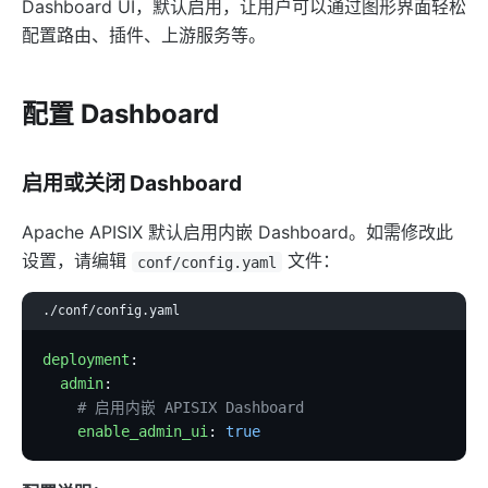
Dashboard UI，默认启用，让用户可以通过图形界面轻松
proxy-rewrite
配置路由、插件、上游服务等。
grpc-transcode
grpc-web
配置 Dashboard
fault-injection
mocking
启用或关闭 Dashboard
degraphql
body-transformer
Apache APISIX 默认启用内嵌 Dashboard。如需修改此
attach-consumer-label
设置，请编辑
文件：
conf/config.yaml
exit-transformer
./conf/config.yaml
Authentication
deployment
:
key-auth
  admin
:
jwt-auth
    # 启用内嵌 APISIX Dashboard
jwe-decrypt
    enable_admin_ui
: 
true
basic-auth