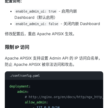
配置说明：
Keycloak Authorization (authz-keycloak)
authz-casdoor
- 启用内嵌
enable_admin_ui: true
Dashboard（默认启用）
wolf-rbac
- 关闭内嵌 Dashboard
enable_admin_ui: false
openid-connect
cas-auth
修改配置后，重启 Apache APISIX 生效。
dingtalk-auth
限制 IP 访问
feishu-auth
hmac-auth
Apache APISIX 支持设置 Admin API 的 IP 访问白名单，
authz-casbin
防止 Apache APISIX 被非法访问和攻击。
ldap-auth
./conf/config.yaml
opa
deployment
:
forward-auth
    admin
:
multi-auth
        # http://nginx.org/en/docs/http/ngx_http_ac
saml-auth
        allow_admin
:
            - 
127.0.0.0/24