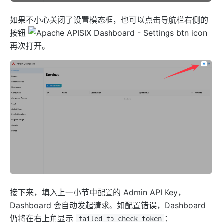
http-logger
skywalking-logger
如果不小心关闭了设置模态框，也可以点击导航栏右侧的
tcp-logger
按钮
再次打开。
kafka-logger
rocketmq-logger
udp-logger
clickhouse-logger
syslog
log-rotate
error-log-logger
sls-logger
google-cloud-logging
splunk-hec-logging
接下来，填入上一小节中配置的 Admin API Key，
file-logger
Dashboard 会自动发起请求。如配置错误，Dashboard
仍将在右上角显示
：
failed to check token
loggly