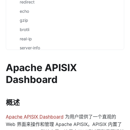
redirect
echo
gzip
brotli
real-ip
server-info
ext-plugin-pre-req
Apache APISIX
ext-plugin-post-req
ext-plugin-post-resp
Dashboard
inspect
ocsp-stapling
概述
Transformation
response-rewrite
Apache APISIX Dashboard
为用户提供了一个直观的
error-page
Web 界面来操作和管理 Apache APISIX。APISIX 内置了