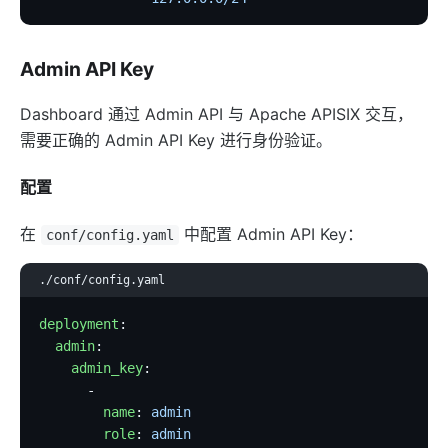
Security
cors
Admin API Key
uri-blocker
ip-restriction
Dashboard 通过 Admin API 与 Apache APISIX 交互，
需要正确的 Admin API Key 进行身份验证。
ua-restriction
referer-restriction
配置
consumer-restriction
在
中配置 Admin API Key：
acl
conf/config.yaml
csrf
./conf/config.yaml
public-api
deployment
:
GM
  admin
:
chaitin-waf
    admin_key
:
      -
data-mask
        name
: 
admin
Traffic
        role
: 
admin