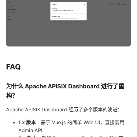
kafka-proxy
http-dubbo
API
Admin API
Control API
Status API
Apache APISIX Dashboard
FAQ
Development
Build development environment with Dev Containers
为什么 Apache APISIX Dashboard 进行了重
源码安装 APISIX
构？
在 Mac 上构建开发环境
Apache APISIX Dashboard 经历了多个版本的演进：
通过 OpenSSL 3.0 使 APISIX 支持 FIPS 模式
1.x 版本
：基于 Vue.js 的简单 Web UI，直接调用
外部插件
Admin API
wasm