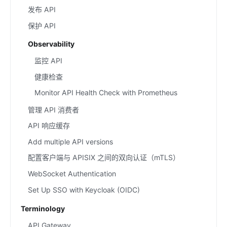
发布 API
保护 API
Observability
监控 API
健康检查
Monitor API Health Check with Prometheus
管理 API 消费者
API 响应缓存
Add multiple API versions
配置客户端与 APISIX 之间的双向认证（mTLS）
WebSocket Authentication
Set Up SSO with Keycloak (OIDC)
Terminology
API Gateway