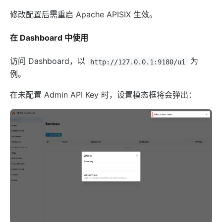
proxy-buffering
修改配置后需重启 Apache APISIX 生效。
client-control
workflow
在 Dashboard 中使用
Observability
访问 Dashboard，以
为
http://127.0.0.1:9180/ui
例。
Tracers
zipkin
在未配置 Admin API Key 时，设置模态框将会弹出：
skywalking
opentelemetry
Metrics
prometheus
node-status
datadog
Loggers