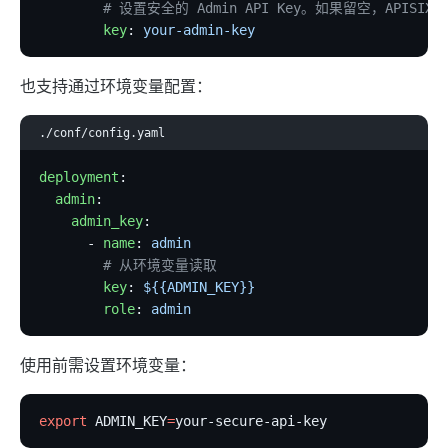
        # 设置安全的 Admin API Key。如果留空，AP
limit-req
        key
: 
your-admin-key
limit-conn
limit-count
也支持通过环境变量配置：
graphql-limit-count
./conf/config.yaml
proxy-cache
graphql-proxy-cache
deployment
:
  admin
:
request-validation
    admin_key
:
oas-validator
      - 
name
: 
admin
        # 从环境变量读取
proxy-mirror
        key
: 
${{ADMIN_KEY}}
api-breaker
        role
: 
admin
traffic-split
traffic-label
使用前需设置环境变量：
request-id
export
 ADMIN_KEY
=
your-secure-api-key
proxy-control