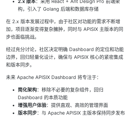
2.x 版本
：采用 React + Ant Design Pro 前端架
internal
构，引入了 Golang 后端和数据库存储
The Implementation of Plugin Runner
在 2.x 版本发展过程中，由于社区对功能的需求不断增
Introducing APISIX's testing framework
加，项目逐渐变得复杂臃肿，同时与 APISIX 主版本的同
插件开发
步也面临挑战。
调试模式
经过充分讨论，社区决定明确 Dashboard 的定位和功能
Deployment modes
边界，回归轻量化设计，确保与 APISIX 核心的紧密集成
常见问题
和版本同步。
Others
未来 Apache APISIX Dashboard 将专注于：
Discovery
简化架构
：移除不必要的复杂组件，回归
集成服务发现注册中心
Dashboard 的本质功能
DNS
增强用户体验
：提供直观、高效的管理界面
版本同步
：与 Apache APISIX 主版本保持同步发布
consul
生产就绪
：确保稳定性和可靠性，适合生产环境使用
consul_kv
nacos