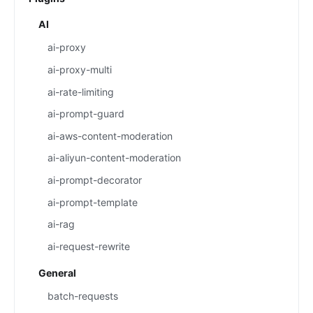
AI
ai-proxy
ai-proxy-multi
ai-rate-limiting
ai-prompt-guard
ai-aws-content-moderation
ai-aliyun-content-moderation
ai-prompt-decorator
ai-prompt-template
ai-rag
ai-request-rewrite
General
batch-requests