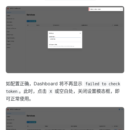
elasticsearch-logger
tencent-cloud-cls
loki-logger
Lago Billing (lago)
Serverless
serverless
azure-functions
openwhisk
如配置正确，Dashboard 将不再显示
aws-lambda
failed to check
。此时，点击
或空白处，关闭设置模态框，即
token
X
openfunction
可正常使用。
Other protocols
dubbo-proxy
mqtt-proxy