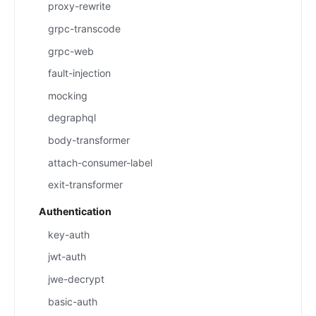
proxy-rewrite
grpc-transcode
grpc-web
fault-injection
mocking
degraphql
body-transformer
attach-consumer-label
exit-transformer
Authentication
key-auth
jwt-auth
jwe-decrypt
basic-auth