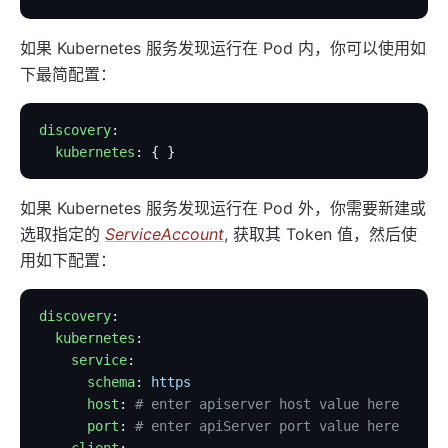
elasticsearch-logger
如果 Kubernetes 服务发现运行在 Pod 内，你可以使用如
tencent-cloud-cls
下最简配置：
loki-logger
Lago Billing (lago)
discovery
:
  kubernetes
: { }
Serverless
serverless
如果 Kubernetes 服务发现运行在 Pod 外，你需要新建或
azure-functions
选取指定的
ServiceAccount
, 获取其 Token 值，然后使
openwhisk
用如下配置：
aws-lambda
discovery
:
openfunction
  kubernetes
:
Other protocols
    service
:
      schema
: 
https
dubbo-proxy
      host
: 
# enter apiserver host value here
mqtt-proxy
      port
: 
# enter apiServer port value here
    client
: