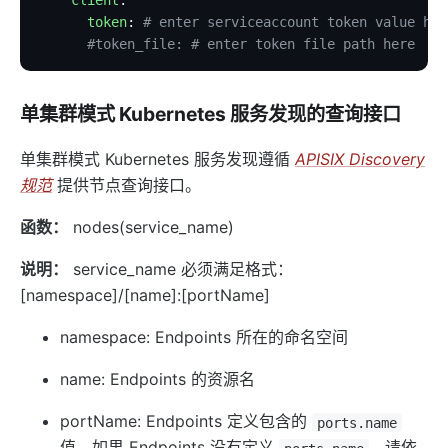
kafka-proxy
      token
: 
# enter serviceaccount token value her
http-dubbo
      #token_file: # enter token file path here
API
Admin API
单集群模式 Kubernetes 服务发现的查询接口
Control API
单集群模式 Kubernetes 服务发现遵循
APISIX Discovery
Status API
规范
提供节点查询接口。
Apache APISIX Dashboard
函数：
nodes(service_name)
Development
说明：
service_name 必须满足格式：
Build development environment with Dev Containers
[namespace]/[name]:[portName]
源码安装 APISIX
在 Mac 上构建开发环境
namespace: Endpoints 所在的命名空间
通过 OpenSSL 3.0 使 APISIX 支持 FIPS 模式
name: Endpoints 的资源名
外部插件
portName: Endpoints 定义包含的
ports.name
wasm
值，如果 Endpoints 没有定义
，请依