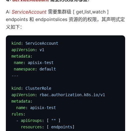
A:
ServiceAccount
需要集群级 [ get,list,watch ]
endpoints 和 endpointslices 资源的的权限，其声明式定
义如下：
kind
: 
ServiceAccount
apiVersion
: 
v1
metadata
:
 name
: 
apisix-test
 namespace
: 
default
---
kind
: 
ClusterRole
apiVersion
: 
rbac.authorization.k8s.io/v1
metadata
:
  name
: 
apisix-test
rules
:
  - 
apiGroups
: [ 
""
 ]
    resources
: [ 
endpoints
]