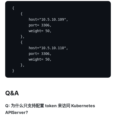
 {
     {
         host="10.5.10.109",
         port= 3306,
         weight= 50,
     },
     {
         host="10.5.10.110",
         port= 3306,
         weight= 50,
     },
 }
Q&A
Q: 为什么只支持配置 token 来访问 Kubernetes
APIServer?