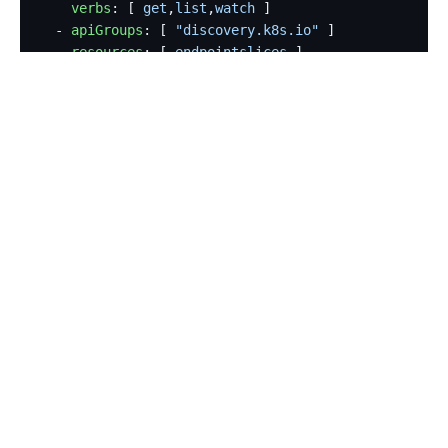
    verbs
: [ 
get
,
list
,
watch
 ]
  - 
apiGroups
: [ 
"discovery.k8s.io"
 ]
    resources
: [ 
endpointslices
 ]
    verbs
: [ 
get
,
list
,
watch
 ]
---
apiVersion
: 
rbac.authorization.k8s.io/v1
kind
: 
ClusterRoleBinding
metadata
:
 name
: 
apisix-test
roleRef
:
 apiGroup
: 
rbac.authorization.k8s.io
 kind
: 
ClusterRole
 name
: 
apisix-test
subjects
:
 - 
kind
: 
ServiceAccount
   name
: 
apisix-test
   namespace
: 
default
Q: 怎样获取指定
ServiceAccount
的 Token 值？