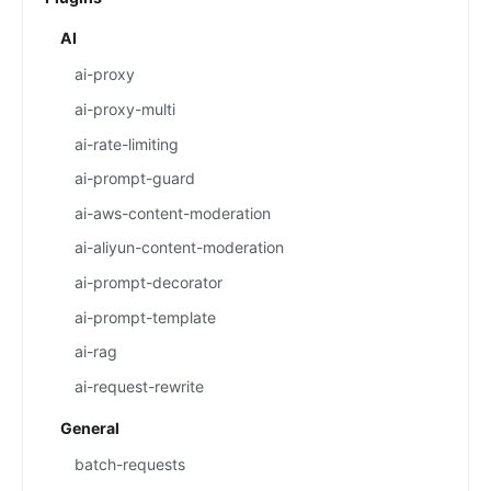
AI
ai-proxy
ai-proxy-multi
ai-rate-limiting
ai-prompt-guard
ai-aws-content-moderation
ai-aliyun-content-moderation
ai-prompt-decorator
ai-prompt-template
ai-rag
ai-request-rewrite
General
batch-requests