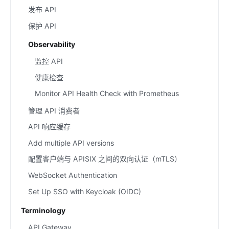
发布 API
保护 API
Observability
监控 API
健康检查
Monitor API Health Check with Prometheus
管理 API 消费者
API 响应缓存
Add multiple API versions
配置客户端与 APISIX 之间的双向认证（mTLS）
WebSocket Authentication
Set Up SSO with Keycloak (OIDC)
Terminology
API Gateway