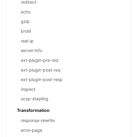
redirect
echo
gzip
brotli
real-ip
server-info
ext-plugin-pre-req
ext-plugin-post-req
ext-plugin-post-resp
inspect
ocsp-stapling
Transformation
response-rewrite
error-page