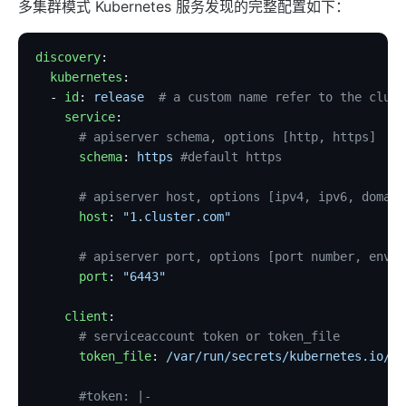
多集群模式 Kubernetes 服务发现的完整配置如下：
证书
批处理器
discovery
:
压力测试
  kubernetes
:
安装依赖
  - 
id
: 
release
  # a custom name refer to the clust
    service
:
APISIX 变量
      # apiserver schema, options [http, https]
Running APISIX in AWS with AWS CDK
      schema
: 
https
 #default https
TLS 双向认证
      # apiserver host, options [ipv4, ipv6, domain
调试功能
      host
: 
"1.cluster.com"
基于环境变量进行配置文件切换
      # apiserver port, options [port number, envir
SSL 协议
      port
: 
"6443"
security-threat-model
    client
:
HTTP3 协议
      # serviceaccount token or token_file
升级指南
      token_file
: 
/var/run/secrets/kubernetes.io/se
      #token: |-