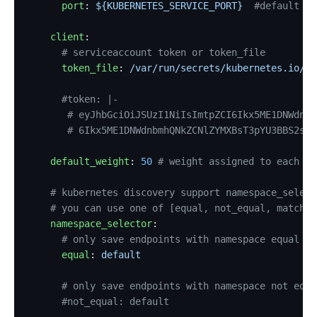
      port
: 
${KUBERNETES_SERVICE_PORT}
  #default ${
proxy-buffering
client-control
    client
:
workflow
      # serviceaccount token or token_file
      token_file
: 
/var/run/secrets/kubernetes.io/se
Observability
      #token: |-
Tracers
       # eyJhbGciOiJSUzI1NiIsImtpZCI6Ikx5ME1DNWdnbm
zipkin
       # 6Ikx5ME1DNWdnbmhQNkZCNlZYMXBsT3pYU3BBS2swY
skywalking
    default_weight
: 
50
 # weight assigned to each di
opentelemetry
    # kubernetes discovery support namespace_select
Metrics
    # you can use one of [equal, not_equal, match, 
prometheus
    namespace_selector
:
      # only save endpoints with namespace equal de
node-status
      equal
: 
default
datadog
      # only save endpoints with namespace not equa
Loggers
      #not_equal: default