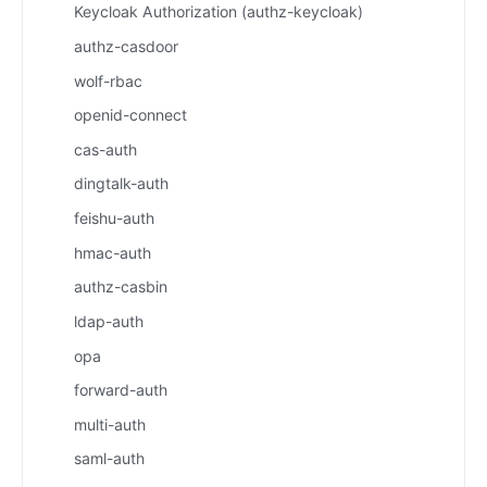
Keycloak Authorization (authz-keycloak)
authz-casdoor
wolf-rbac
openid-connect
cas-auth
dingtalk-auth
feishu-auth
hmac-auth
authz-casbin
ldap-auth
opa
forward-auth
multi-auth
saml-auth