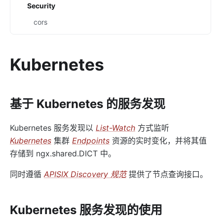
Security
cors
uri-blocker
ip-restriction
Kubernetes
ua-restriction
referer-restriction
consumer-restriction
基于 Kubernetes 的服务发现
acl
Kubernetes 服务发现以
List-Watch
方式监听
csrf
Kubernetes
集群
Endpoints
资源的实时变化，并将其值
public-api
存储到 ngx.shared.DICT 中。
GM
同时遵循
APISIX Discovery 规范
提供了节点查询接口。
chaitin-waf
data-mask
Kubernetes 服务发现的使用
Traffic