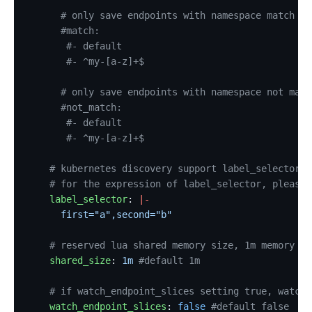
http-logger
      # only save endpoints with namespace match on
skywalking-logger
      #match:
tcp-logger
       #- default
       #- ^my-[a-z]+$
kafka-logger
rocketmq-logger
      # only save endpoints with namespace not matc
      #not_match:
udp-logger
       #- default
clickhouse-logger
       #- ^my-[a-z]+$
syslog
    # kubernetes discovery support label_selector
log-rotate
    # for the expression of label_selector, please 
error-log-logger
    label_selector
: 
|-
      first="a",second="b"
sls-logger
google-cloud-logging
    # reserved lua shared memory size, 1m memory ca
    shared_size
: 
1m
 #default 1m
splunk-hec-logging
file-logger
    # if watch_endpoint_slices setting true, watch 
    watch_endpoint_slices
: 
false
 #default false
loggly