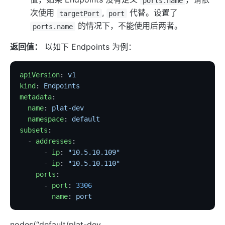
ports.name
internal
次使用
,
代替。设置了
targetPort
port
的情况下，不能使用后两者。
The Implementation of Plugin Runner
ports.name
Introducing APISIX's testing framework
返回值：
以如下 Endpoints 为例：
插件开发
调试模式
apiVersion
: 
v1
kind
: 
Endpoints
Deployment modes
metadata
:
常见问题
  name
: 
plat-dev
  namespace
: 
default
Others
subsets
:
  - 
addresses
:
Discovery
      - 
ip
: 
"10.5.10.109"
集成服务发现注册中心
      - 
ip
: 
"10.5.10.110"
    ports
:
DNS
      - 
port
: 
3306
consul
        name
: 
port
consul_kv
nodes(“default/plat-dev
nacos