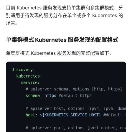
limit-req
目前 Kubernetes 服务发现支持单集群和多集群模式，分
limit-conn
别适用于待发现的服务分布在单个或多个 Kubernetes 的
场景。
limit-count
graphql-limit-count
单集群模式 Kubernetes 服务发现的配置格式
proxy-cache
graphql-proxy-cache
单集群模式 Kubernetes 服务发现的完整配置如下：
request-validation
discovery
:
oas-validator
  kubernetes
:
proxy-mirror
    service
:
api-breaker
      # apiserver schema, options [http, https]
      schema
: 
https
 #default https
traffic-split
traffic-label
      # apiserver host, options [ipv4, ipv6, domain
      host
: 
${KUBERNETES_SERVICE_HOST}
 #default ${K
request-id
proxy-control
      # apiserver port, options [port number, envir