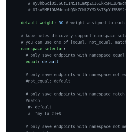
       # eyJhbGciOiJSUzI1NiIsImtpZCI6Ikx5ME1DNWdnbm
       # 6Ikx5ME1DNWdnbmhQNkZCNlZYMXBsT3pYU3BBS2swY
    default_weight
: 
50
 # weight assigned to each di
    # kubernetes discovery support namespace_select
    # you can use one of [equal, not_equal, match, 
    namespace_selector
:
      # only save endpoints with namespace equal de
      equal
: 
default
      # only save endpoints with namespace not equa
      #not_equal: default
      # only save endpoints with namespace match on
      #match:
       #- default
       #- ^my-[a-z]+$
      # only save endpoints with namespace not matc