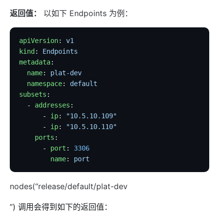
返回值：
以如下 Endpoints 为例：
apiVersion
: 
v1
kind
: 
Endpoints
metadata
:
  name
: 
plat-dev
  namespace
: 
default
subsets
:
  - 
addresses
:
      - 
ip
: 
"10.5.10.109"
      - 
ip
: 
"10.5.10.110"
    ports
:
      - 
port
: 
3306
        name
: 
port
nodes(“release/default/plat-dev
”) 调用会得到如下的返回值：