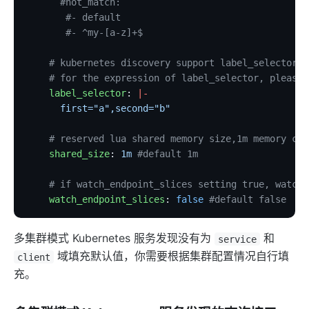
      #not_match:
       #- default
       #- ^my-[a-z]+$
    # kubernetes discovery support label_selector
    # for the expression of label_selector, please 
    label_selector
: 
|-
      first="a",second="b"
    # reserved lua shared memory size,1m memory can
    shared_size
: 
1m
 #default 1m
    # if watch_endpoint_slices setting true, watch 
    watch_endpoint_slices
: 
false
 #default false
多集群模式 Kubernetes 服务发现没有为
和
service
域填充默认值，你需要根据集群配置情况自行填
client
充。