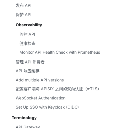
发布 API
保护 API
Observability
监控 API
健康检查
Monitor API Health Check with Prometheus
管理 API 消费者
API 响应缓存
Add multiple API versions
配置客户端与 APISIX 之间的双向认证（mTLS）
WebSocket Authentication
Set Up SSO with Keycloak (OIDC)
Terminology
API Gateway