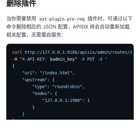
删除插件
limit-req
limit-conn
当你需要禁用
插件时，可通过以下
ext-plugin-pre-req
limit-count
命令删除相应的 JSON 配置，APISIX 将会自动重新加载
相关配置，无需重启服务：
graphql-limit-count
proxy-cache
curl
 http://127.0.0.1:9180/apisix/admin/routes/1
  \
graphql-proxy-cache
-H 
"X-API-KEY: 
$admin_key
"
 -X
 PUT
 -d
 '
request-validation
{
    "uri": "/index.html",
oas-validator
    "upstream": {
proxy-mirror
        "type": "roundrobin",
api-breaker
        "nodes": {
            "127.0.0.1:1980": 1
traffic-split
        }
traffic-label
    }
}'
request-id
proxy-control