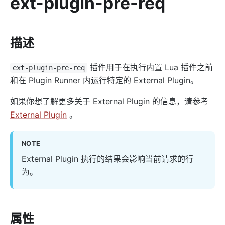
ext-plugin-pre-req
AI
ai-proxy
描述
ai-proxy-multi
ai-rate-limiting
插件用于在执行内置 Lua 插件之前
ext-plugin-pre-req
和在 Plugin Runner 内运行特定的 External Plugin。
ai-prompt-guard
ai-aws-content-moderation
如果你想了解更多关于 External Plugin 的信息，请参考
ai-aliyun-content-moderation
External Plugin
。
ai-prompt-decorator
NOTE
ai-prompt-template
External Plugin 执行的结果会影响当前请求的行
ai-rag
为。
ai-request-rewrite
General
batch-requests
属性