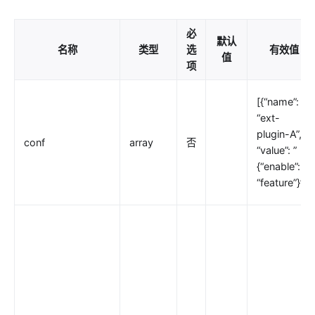
redirect
echo
必
默认
gzip
名称
类型
选
有效值
值
项
brotli
real-ip
[{“name”:
server-info
“ext-
plugin-A”,
ext-plugin-pre-req
conf
array
否
“value”: ”
ext-plugin-post-req
{“enable”:
“feature”}”}]
ext-plugin-post-resp
inspect
ocsp-stapling
Transformation
response-rewrite
error-page