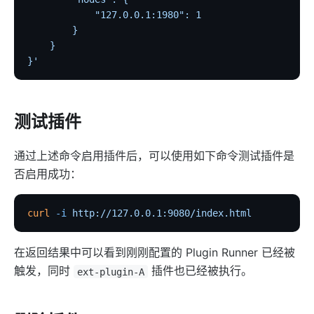
Security
            "127.0.0.1:1980": 1
        }
cors
    }
uri-blocker
}'
ip-restriction
ua-restriction
测试插件
referer-restriction
consumer-restriction
通过上述命令启用插件后，可以使用如下命令测试插件是
acl
否启用成功：
csrf
public-api
curl
 -i
 http://127.0.0.1:9080/index.html
GM
在返回结果中可以看到刚刚配置的 Plugin Runner 已经被
chaitin-waf
触发，同时
插件也已经被执行。
ext-plugin-A
data-mask
Traffic