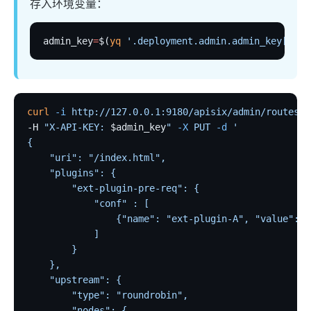
存入环境变量：
Keycloak Authorization (authz-keycloak)
authz-casdoor
admin_key
=
$(
yq
 '.deployment.admin.admin_key[0].k
wolf-rbac
openid-connect
cas-auth
curl
 -i
 http://127.0.0.1:9180/apisix/admin/routes/1
dingtalk-auth
-H 
"X-API-KEY: 
$admin_key
"
 -X
 PUT
 -d
 '
feishu-auth
{
    "uri": "/index.html",
hmac-auth
    "plugins": {
authz-casbin
        "ext-plugin-pre-req": {
            "conf" : [
ldap-auth
                {"name": "ext-plugin-A", "value": "
opa
            ]
forward-auth
        }
    },
multi-auth
    "upstream": {
saml-auth
        "type": "roundrobin",
        "nodes": {