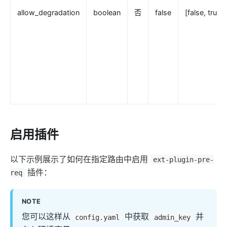
proxy-rewrite
allow_degradation
boolean
否
false
[false, true]
grpc-transcode
grpc-web
fault-injection
mocking
degraphql
body-transformer
attach-consumer-label
启用插件
exit-transformer
Authentication
以下示例展示了如何在指定路由中启用
ext-plugin-pre-
key-auth
插件：
req
jwt-auth
jwe-decrypt
NOTE
您可以这样从
中获取
并
basic-auth
config.yaml
admin_key