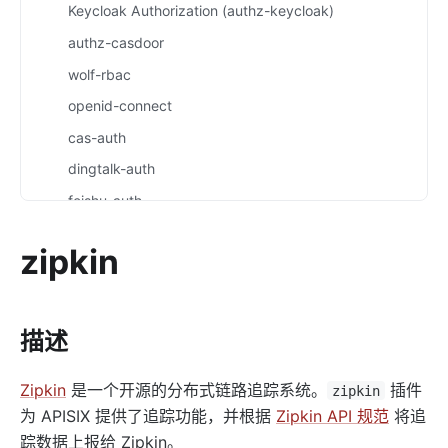
Keycloak Authorization (authz-keycloak)
authz-casdoor
wolf-rbac
openid-connect
cas-auth
dingtalk-auth
feishu-auth
hmac-auth
zipkin
authz-casbin
ldap-auth
opa
描述
forward-auth
Zipkin
是一个开源的分布式链路追踪系统。
插件
multi-auth
zipkin
为 APISIX 提供了追踪功能，并根据
Zipkin API 规范
将追
saml-auth
踪数据上报给 Zipkin。