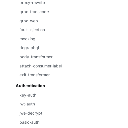
proxy-rewrite
grpc-transcode
grpc-web
fault-injection
mocking
degraphql
body-transformer
attach-consumer-label
exit-transformer
Authentication
key-auth
jwt-auth
jwe-decrypt
basic-auth