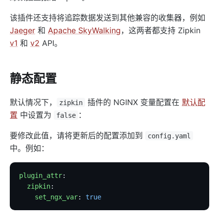
Security
该插件还支持将追踪数据发送到其他兼容的收集器，例如
cors
Jaeger
和
Apache SkyWalking
，这两者都支持 Zipkin
uri-blocker
v1
和
v2
API。
ip-restriction
ua-restriction
静态配置
referer-restriction
consumer-restriction
默认情况下，
插件的 NGINX 变量配置在
默认配
zipkin
置
中设置为
：
acl
false
csrf
要修改此值，请将更新后的配置添加到
config.yaml
public-api
中。例如：
GM
plugin_attr
:
chaitin-waf
  zipkin
:
data-mask
    set_ngx_var
: 
true
Traffic