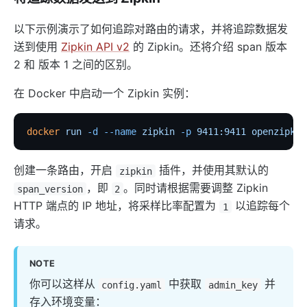
kafka-proxy
http-dubbo
以下示例演示了如何追踪对路由的请求，并将追踪数据发
送到使用
Zipkin API v2
的 Zipkin。还将介绍 span 版本
API
2 和 版本 1 之间的区别。
Admin API
在 Docker 中启动一个 Zipkin 实例：
Control API
Status API
docker
 run
 -d
 --name
 zipkin
 -p
 9411:9411
 openzipkin
Apache APISIX Dashboard
Development
创建一条路由，开启
插件，并使用其默认的
zipkin
Build development environment with Dev Containers
，即
。同时请根据需要调整 Zipkin
span_version
2
HTTP 端点的 IP 地址，将采样比率配置为
以追踪每个
1
源码安装 APISIX
请求。
在 Mac 上构建开发环境
通过 OpenSSL 3.0 使 APISIX 支持 FIPS 模式
NOTE
外部插件
你可以这样从
中获取
并
config.yaml
admin_key
wasm
存入环境变量：