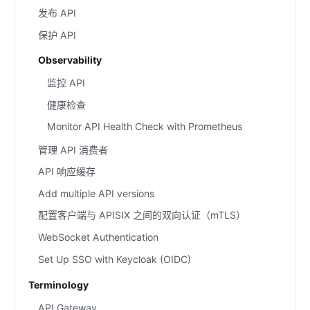
发布 API
保护 API
Observability
监控 API
健康检查
Monitor API Health Check with Prometheus
管理 API 消费者
API 响应缓存
Add multiple API versions
配置客户端与 APISIX 之间的双向认证（mTLS）
WebSocket Authentication
Set Up SSO with Keycloak (OIDC)
Terminology
API Gateway