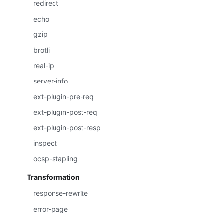
redirect
echo
gzip
brotli
real-ip
server-info
ext-plugin-pre-req
ext-plugin-post-req
ext-plugin-post-resp
inspect
ocsp-stapling
Transformation
response-rewrite
error-page