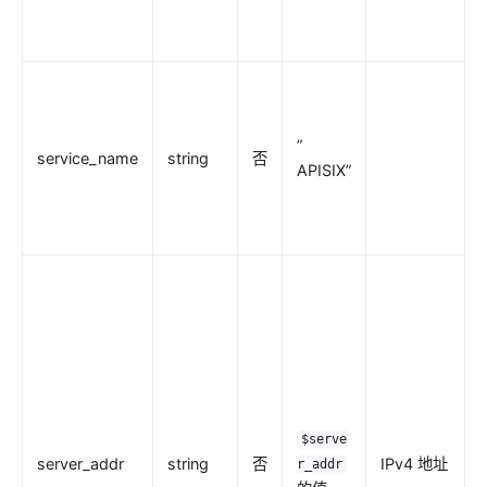
http-logger
skywalking-logger
tcp-logger
kafka-logger
Z
rocketmq-logger
”
service_name
string
否
APISIX”
udp-logger
clickhouse-logger
syslog
log-rotate
Z
error-log-logger
sls-logger
google-cloud-logging
splunk-hec-logging
$serve
file-logger
server_addr
string
否
IPv4 地址
r_addr
loggly