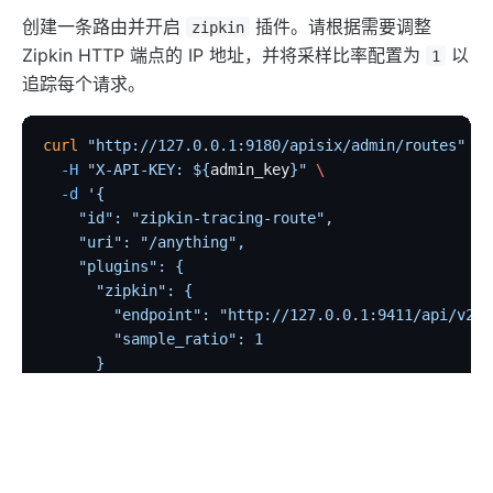
创建一条路由并开启
插件。请根据需要调整
zipkin
Zipkin HTTP 端点的 IP 地址，并将采样比率配置为
以
1
追踪每个请求。
curl
 "http://127.0.0.1:9180/apisix/admin/routes"
 -X
  -H
 "X-API-KEY: ${
admin_key
}"
 \
  -d
 '{
    "id": "zipkin-tracing-route",
    "uri": "/anything",
    "plugins": {
      "zipkin": {
        "endpoint": "http://127.0.0.1:9411/api/v2/s
        "sample_ratio": 1
      }
    },
    "upstream": {
      "type": "roundrobin",
      "nodes": {
        "httpbin.org": 1