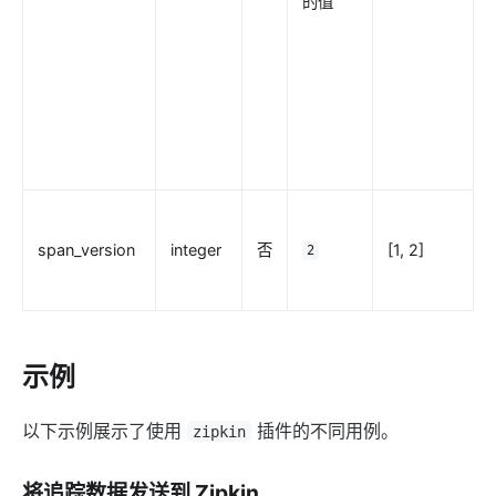
的值
elasticsearch-logger
tencent-cloud-cls
loki-logger
Lago Billing (lago)
Serverless
serverless
azure-functions
span_version
integer
否
[1, 2]
2
openwhisk
aws-lambda
openfunction
示例
Other protocols
以下示例展示了使用
插件的不同用例。
dubbo-proxy
zipkin
mqtt-proxy
将追踪数据发送到 Zipkin