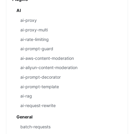
AI
ai-proxy
ai-proxy-multi
ai-rate-limiting
ai-prompt-guard
ai-aws-content-moderation
ai-aliyun-content-moderation
ai-prompt-decorator
ai-prompt-template
ai-rag
ai-request-rewrite
General
batch-requests