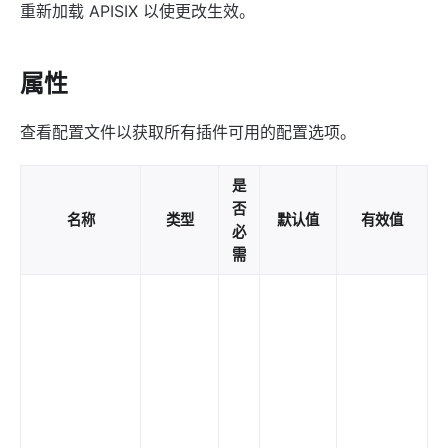
重新加载 APISIX 以使更改生效。
limit-req
limit-conn
属性
limit-count
graphql-limit-count
查看配置文件以获取所有插件可用的配置选项。
proxy-cache
graphql-proxy-cache
是
request-validation
否
名称
类型
默认值
有效值
必
oas-validator
需
proxy-mirror
api-breaker
traffic-split
traffic-label
Z
request-id
proxy-control