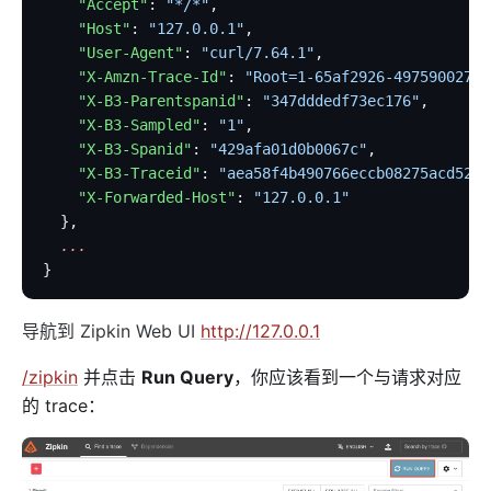
    "Accept"
: 
"*/*"
,
证书
    "Host"
: 
"127.0.0.1"
,
批处理器
    "User-Agent"
: 
"curl/7.64.1"
,
    "X-Amzn-Trace-Id"
: 
"Root=1-65af2926-497590027bc
压力测试
    "X-B3-Parentspanid"
: 
"347dddedf73ec176"
,
安装依赖
    "X-B3-Sampled"
: 
"1"
,
APISIX 变量
    "X-B3-Spanid"
: 
"429afa01d0b0067c"
,
    "X-B3-Traceid"
: 
"aea58f4b490766eccb08275acd52a1
Running APISIX in AWS with AWS CDK
    "X-Forwarded-Host"
: 
"127.0.0.1"
TLS 双向认证
  },
  ...
调试功能
}
基于环境变量进行配置文件切换
SSL 协议
导航到 Zipkin Web UI
http://127.0.0.1
security-threat-model
/zipkin
并点击
Run Query
，你应该看到一个与请求对应
HTTP3 协议
的 trace：
升级指南