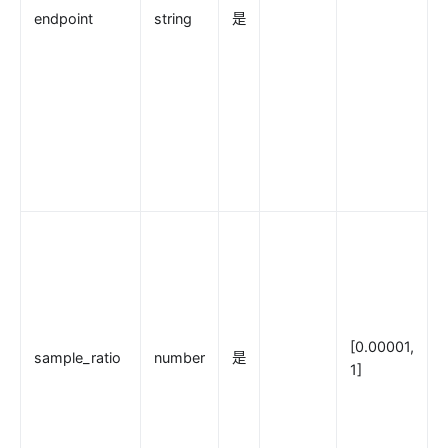
proxy-buffering
endpoint
string
是
client-control
/
workflow
.
1
Observability
1
Tracers
/
p
zipkin
skywalking
opentelemetry
Metrics
prometheus
[0.00001,
node-status
sample_ratio
number
是
1]
datadog
Loggers