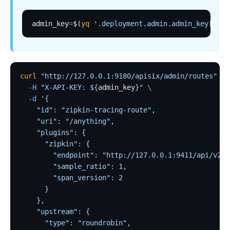
internal
admin_key
=
$(
yq
 '.deployment.admin.admin_key[0].k
The Implementation of Plugin Runner
Introducing APISIX's testing framework
插件开发
调试模式
curl
 "http://127.0.0.1:9180/apisix/admin/routes"
  -
  -H
 "X-API-KEY: ${
admin_key
}"
 \
Deployment modes
  -d
 '{
常见问题
    "id": "zipkin-tracing-route",
    "uri": "/anything",
Others
    "plugins": {
      "zipkin": {
Discovery
        "endpoint": "http://127.0.0.1:9411/api/v2/s
集成服务发现注册中心
        "sample_ratio": 1,
        "span_version": 2
DNS
      }
consul
    },
    "upstream": {
consul_kv
      "type": "roundrobin",
nacos