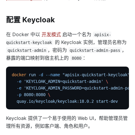
elasticsearch-logger
tencent-cloud-cls
配置 Keycloak
loki-logger
在 Docker 中以
开发模式
启动一个名为
apisix-
Lago Billing (lago)
的 Keycloak 实例，管理员名称为
quickstart-keycloak
Serverless
，密码为
，
quickstart-admin
quickstart-admin-pass
暴露的端口映射到宿主机上的
：
serverless
8080
azure-functions
docker
 run
 -d
 --name
 "apisix-quickstart-keycloak"
 \
openwhisk
  -e
 'KEYCLOAK_ADMIN=quickstart-admin'
 \
aws-lambda
  -e
 'KEYCLOAK_ADMIN_PASSWORD=quickstart-admin-pass
  -p
 8080:8080
 \
openfunction
  quay.io/keycloak/keycloak:18.0.2
 start-dev
Other protocols
dubbo-proxy
Keycloak 提供了一个易于使用的 Web UI，帮助管理员管
理所有资源，例如客户端、角色和用户。
mqtt-proxy