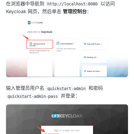
kafka-proxy
在浏览器中导航到
以访问
http://localhost:8080
Keycloak 网页，然后单击
管理控制台
：
http-dubbo
API
Admin API
Control API
Status API
Apache APISIX Dashboard
Development
Build development environment with Dev Containers
输入管理员用户名
和密码
quickstart-admin
源码安装 APISIX
并登录：
quickstart-admin-pass
在 Mac 上构建开发环境
通过 OpenSSL 3.0 使 APISIX 支持 FIPS 模式
外部插件
wasm