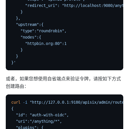
      "redirect_uri": "http://localhost:9080/anythi
    }
  },
  "upstream":{
    "type":"roundrobin",
    "nodes":{
      "httpbin.org:80":1
    }
  }
}'
或者，如果您想使用自省端点来验证令牌，请按如下方式
创建路由：
curl
 -i
 "http://127.0.0.1:9180/apisix/admin/routes"
{
  "id": "auth-with-oidc",
  "uri":"/anything/*",
  "plugins": {