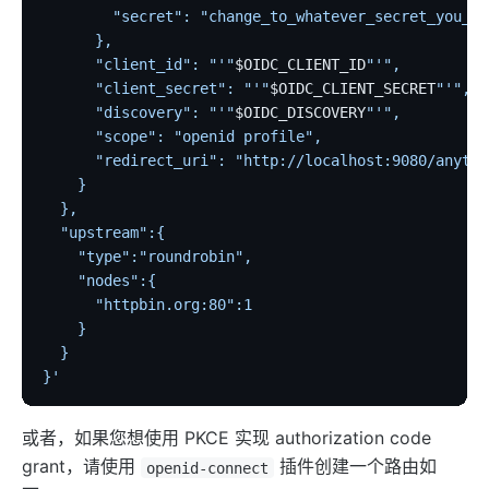
        "secret": "change_to_whatever_secret_you_wa
      },
      "client_id": "'"
$OIDC_CLIENT_ID
"'",
      "client_secret": "'"
$OIDC_CLIENT_SECRET
"'",
      "discovery": "'"
$OIDC_DISCOVERY
"'",
      "scope": "openid profile",
      "redirect_uri": "http://localhost:9080/anythi
    }
  },
  "upstream":{
    "type":"roundrobin",
    "nodes":{
      "httpbin.org:80":1
    }
  }
}'
或者，如果您想使用 PKCE 实现 authorization code
grant，请使用
插件创建一个路由如
openid-connect