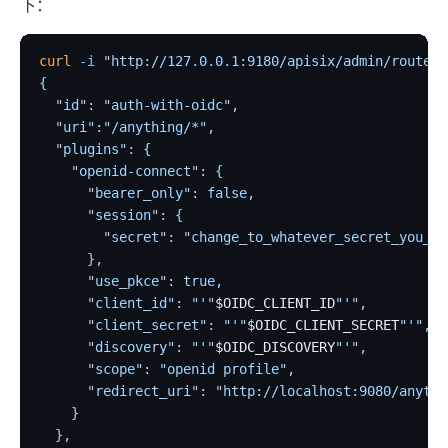
下：
curl
 -i
 "http://127.0.0.1:9180/apisix/admin/routes"
{
  "id": "auth-with-oidc",
  "uri":"/anything/*",
  "plugins": {
    "openid-connect": {
      "bearer_only": false,
      "session": {
        "secret": "change_to_whatever_secret_you_wa
      },
      "use_pkce": true,
      "client_id": "'"
$OIDC_CLIENT_ID
"'",
      "client_secret": "'"
$OIDC_CLIENT_SECRET
"'",
      "discovery": "'"
$OIDC_DISCOVERY
"'",
      "scope": "openid profile",
      "redirect_uri": "http://localhost:9080/anythi
    }
  },