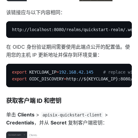
该链接应与以下内容相同：
http://localhost:8080/realms/quickstart-realm/.well
在 OIDC 身份验证期间需要使用此端点公开的配置值。使
用您的主机 IP 更新地址并保存到环境变量：
export
 KEYCLOAK_IP
=
192.168.42.145
    # replace with
export
 OIDC_DISCOVERY
=
http://${KEYCLOAK_IP}:8080/re
获取客户端 ID 和密钥
单击
Clients
>
>
apisix-quickstart-client
Credentials
，并从
Secret
复制客户端密钥：