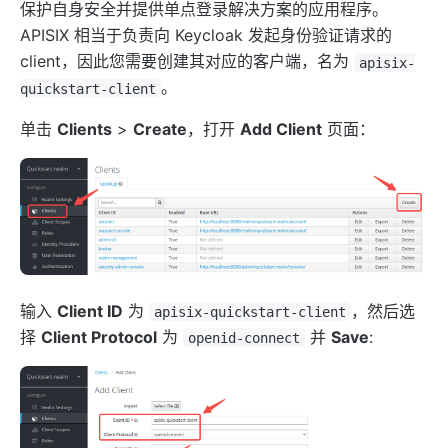
保护自身安全并提供单点登录解决方案的应用程序。
证书
APISIX 相当于负责向 Keycloak 发起身份验证请求的
批处理器
client，因此您需要创建其对应的客户端，名为
apisix-
压力测试
。
quickstart-client
安装依赖
单击
Clients
>
Create
，打开
Add Client
页面：
APISIX 变量
Running APISIX in AWS with AWS CDK
TLS 双向认证
调试功能
基于环境变量进行配置文件切换
SSL 协议
输入
Client ID
为
，然后选
apisix-quickstart-client
security-threat-model
择
Client Protocol
为
并
Save
:
openid-connect
HTTP3 协议
升级指南