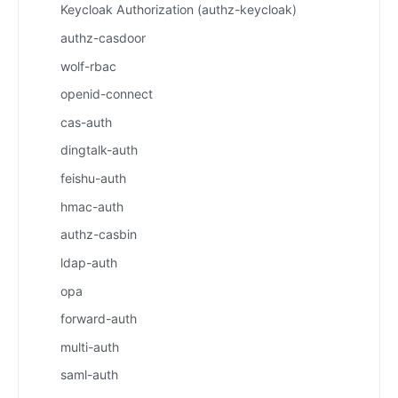
Keycloak Authorization (authz-keycloak)
authz-casdoor
wolf-rbac
openid-connect
cas-auth
dingtalk-auth
feishu-auth
hmac-auth
authz-casbin
ldap-auth
opa
forward-auth
multi-auth
saml-auth