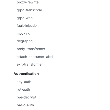
proxy-rewrite
grpc-transcode
grpc-web
fault-injection
mocking
degraphql
body-transformer
attach-consumer-label
exit-transformer
Authentication
key-auth
jwt-auth
jwe-decrypt
basic-auth