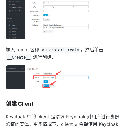
eureka
控制面服务发现
Kubernetes
PubSub
PubSub
输入 realm 名称
，然后单击
quickstart-realm
Apache Kafka
进行创建：
__Create__
xRPC
redis
xRPC
路由 RadixTree
创建 Client
TCP/UDP 动态代理
gRPC 代理
Keycloak 中的 client 是请求 Keycloak 对用户进行身份
自定义 Nginx 配置
验证的实体。更多情况下，client 是希望使用 Keycloak