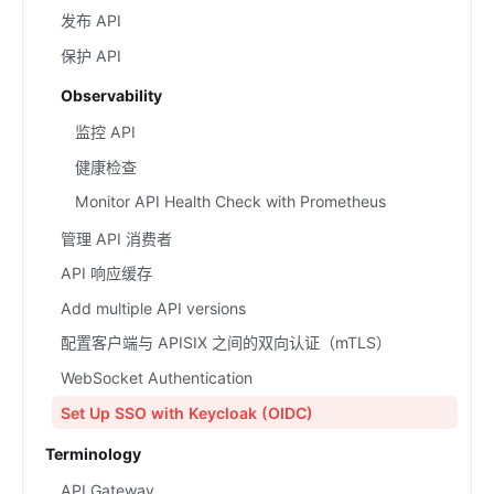
发布 API
保护 API
Observability
监控 API
健康检查
Monitor API Health Check with Prometheus
管理 API 消费者
API 响应缓存
Add multiple API versions
配置客户端与 APISIX 之间的双向认证（mTLS）
WebSocket Authentication
Set Up SSO with Keycloak (OIDC)
Terminology
API Gateway