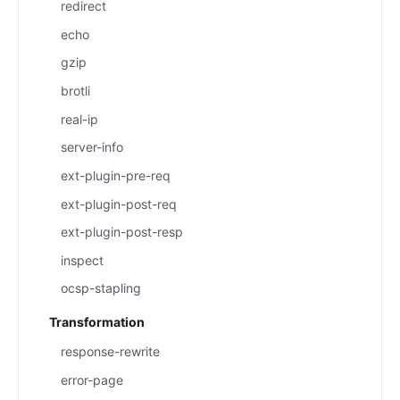
redirect
echo
gzip
brotli
real-ip
server-info
ext-plugin-pre-req
ext-plugin-post-req
ext-plugin-post-resp
inspect
ocsp-stapling
Transformation
response-rewrite
error-page