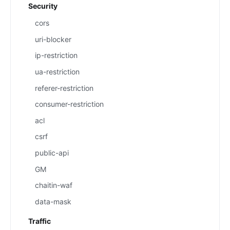
Security
cors
uri-blocker
ip-restriction
ua-restriction
referer-restriction
consumer-restriction
acl
csrf
public-api
GM
chaitin-waf
data-mask
Traffic