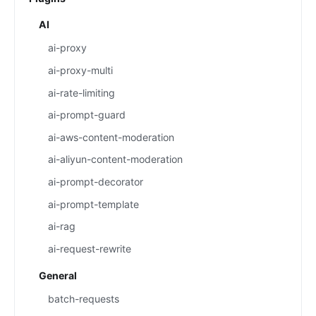
AI
ai-proxy
ai-proxy-multi
ai-rate-limiting
ai-prompt-guard
ai-aws-content-moderation
ai-aliyun-content-moderation
ai-prompt-decorator
ai-prompt-template
ai-rag
ai-request-rewrite
General
batch-requests