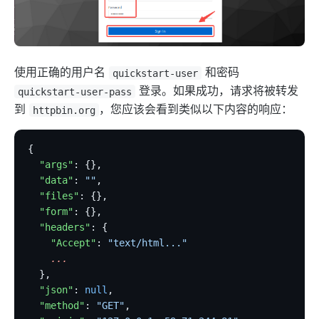
使用正确的用户名
和密码
quickstart-user
登录。如果成功，请求将被转发
quickstart-user-pass
到
，您应该会看到类似以下内容的响应：
httpbin.org
{
  "args"
: {},
  "data"
: 
""
,
  "files"
: {},
  "form"
: {},
  "headers"
: {
    "Accept"
: 
"text/html..."
    ...
  },
  "json"
: 
null
,
  "method"
: 
"GET"
,