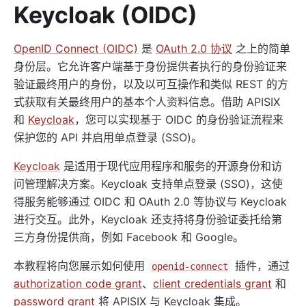
http-logger
Keycloak (OIDC)
skywalking-logger
tcp-logger
OpenID Connect (OIDC)
是
OAuth 2.0 协议
之上的简单
身份层。它允许客户端基于身份提供者执行的身份验证来
kafka-logger
验证最终用户的身份，以及以可互操作和类似 REST 的方
rocketmq-logger
式获取有关最终​​用户的基本个人资料信息。借助 APISIX
udp-logger
和
Keycloak
，您可以实现基于 OIDC 的身份验证流程来
clickhouse-logger
保护您的 API 并启用单点登录 (SSO)。
syslog
Keycloak
是适用于现代应用程序和服务的开源身份和访
log-rotate
问管理解决方案。Keycloak 支持单点登录 (SSO)，这使
error-log-logger
得服务能够通过 OIDC 和 OAuth 2.0 等协议与 Keycloak
sls-logger
进行交互。此外，Keycloak 还支持将身份验证委托给第
三方身份提供商，例如 Facebook 和 Google。
google-cloud-logging
splunk-hec-logging
本教程将向您展示如何使用
插件，通过
openid-connect
file-logger
authorization code grant
、
client credentials grant
和
password grant
将 APISIX 与 Keycloak 集成。
loggly