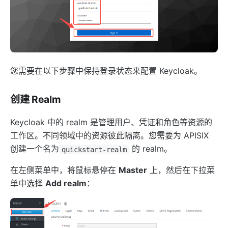
internal
The Implementation of Plugin Runner
Introducing APISIX's testing framework
插件开发
您需要在以下步骤中保持登录状态来配置 Keycloak。
调试模式
Deployment modes
创建 Realm
常见问题
Keycloak 中的 realm 是管理用户、凭证和角色等资源的
Others
工作区。不同领域中的资源彼此隔离。您需要为 APISIX
Discovery
创建一个名为
的 realm。
quickstart-realm
集成服务发现注册中心
在左侧菜单中，将鼠标悬停在
Master
上，然后在下拉菜
DNS
单中选择
Add realm
：
consul
consul_kv
nacos