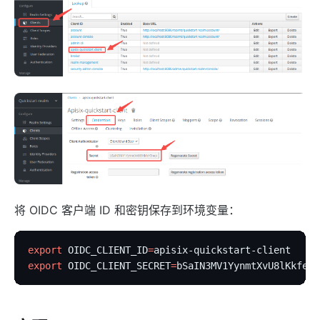
将 OIDC 客户端 ID 和密钥保存到环境变量：
export
 OIDC_CLIENT_ID
=
apisix-quickstart-client
export
 OIDC_CLIENT_SECRET
=
bSaIN3MV1YynmtXvU8lKkfeY0