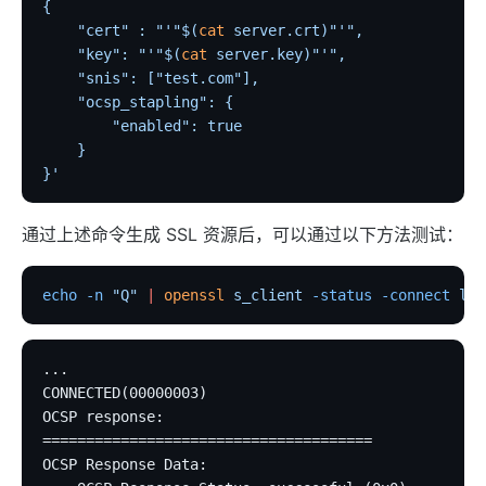
{
limit-req
    "cert" : "'"$(
cat
 server.crt)"'",
limit-conn
    "key": "'"$(
cat
 server.key)"'",
    "snis": ["test.com"],
limit-count
    "ocsp_stapling": {
graphql-limit-count
        "enabled": true
    }
proxy-cache
}'
graphql-proxy-cache
request-validation
通过上述命令生成 SSL 资源后，可以通过以下方法测试：
oas-validator
proxy-mirror
echo
 -n
 "Q"
 |
 openssl
 s_client
 -status
 -connect
 loc
api-breaker
traffic-split
...
CONNECTED(00000003)
traffic-label
OCSP response:
request-id
======================================
proxy-control
OCSP Response Data: