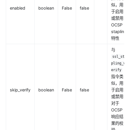
Keycloak Authorization (authz-keycloak)
似，用
enabled
boolean
False
false
于启用
authz-casdoor
或禁用
wolf-rbac
OCSP
openid-connect
stapling
特性
cas-auth
dingtalk-auth
与
ssl_sta
feishu-auth
pling_v
hmac-auth
erify
指令类
authz-casbin
似，用
ldap-auth
skip_verify
boolean
False
false
于启用
opa
或禁用
对于
forward-auth
OCSP
multi-auth
响应结
saml-auth
果的校
验