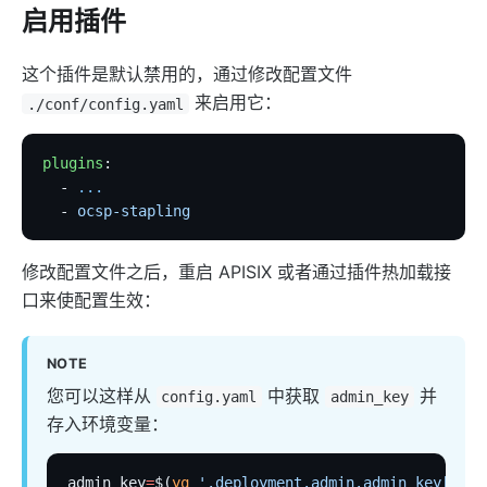
redirect
启用插件
echo
这个插件是默认禁用的，通过修改配置文件
gzip
来启用它：
./conf/config.yaml
brotli
real-ip
plugins
:
server-info
  - 
...
  - 
ocsp-stapling
ext-plugin-pre-req
ext-plugin-post-req
修改配置文件之后，重启 APISIX 或者通过插件热加载接
ext-plugin-post-resp
口来使配置生效：
inspect
ocsp-stapling
NOTE
Transformation
您可以这样从
中获取
并
config.yaml
admin_key
存入环境变量：
response-rewrite
error-page
admin_key
=
$(
yq
 '.deployment.admin.admin_key[0].k