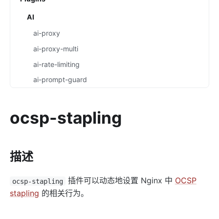
AI
ai-proxy
ai-proxy-multi
ai-rate-limiting
ai-prompt-guard
ai-aws-content-moderation
ai-aliyun-content-moderation
ocsp-stapling
ai-prompt-decorator
ai-prompt-template
描述
ai-rag
ai-request-rewrite
插件可以动态地设置 Nginx 中
OCSP
ocsp-stapling
General
stapling
的相关行为。
batch-requests