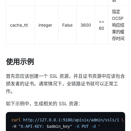
Security
指定
cors
OCSP
>=
uri-blocker
cache_ttl
integer
False
3600
响应结
60
ip-restriction
果的缓
存时间
ua-restriction
referer-restriction
consumer-restriction
使用示例
acl
首先您应该创建一个 SSL 资源，并且证书资源中应该包含
csrf
颁发者的证书。通常情况下，全链路证书就可以正常工
public-api
作。
GM
如下示例中，生成相关的 SSL 资源：
chaitin-waf
data-mask
curl
 http://127.0.0.1:9180/apisix/admin/ssls/1
 \
Traffic
-H 
"X-API-KEY: 
$admin_key
"
 -X
 PUT
 -d
 '