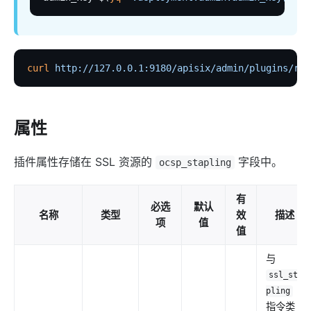
proxy-rewrite
grpc-transcode
grpc-web
curl
 http://127.0.0.1:9180/apisix/admin/plugins/rel
fault-injection
mocking
degraphql
属性
body-transformer
attach-consumer-label
插件属性存储在 SSL 资源的
字段中。
ocsp_stapling
exit-transformer
有
必选
默认
Authentication
名称
类型
效
描述
项
值
key-auth
值
jwt-auth
与
jwe-decrypt
ssl_sta
pling
basic-auth
指令类