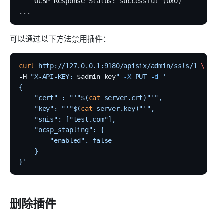
    OCSP Response Status: successful (0x0)
proxy-buffering
...
client-control
workflow
可以通过以下方法禁用插件：
Observability
curl
 http://127.0.0.1:9180/apisix/admin/ssls/1
 \
Tracers
-H 
"X-API-KEY: 
$admin_key
"
 -X
 PUT
 -d
 '
{
zipkin
    "cert" : "'"$(
cat
 server.crt)"'",
skywalking
    "key": "'"$(
cat
 server.key)"'",
opentelemetry
    "snis": ["test.com"],
    "ocsp_stapling": {
Metrics
        "enabled": false
    }
prometheus
}'
node-status
datadog
删除插件
Loggers