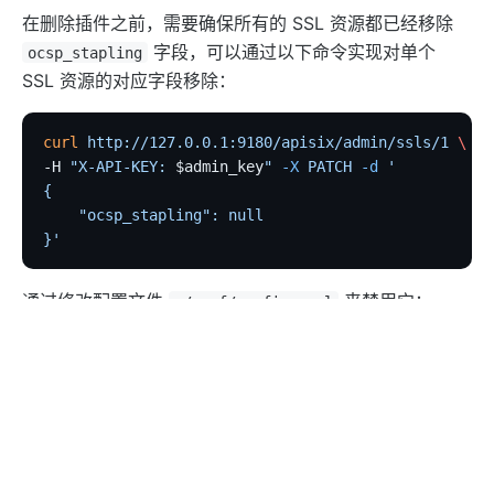
http-logger
在删除插件之前，需要确保所有的 SSL 资源都已经移除
skywalking-logger
字段，可以通过以下命令实现对单个
ocsp_stapling
tcp-logger
SSL 资源的对应字段移除：
kafka-logger
rocketmq-logger
curl
 http://127.0.0.1:9180/apisix/admin/ssls/1
 \
-H 
"X-API-KEY: 
$admin_key
"
 -X
 PATCH
 -d
 '
udp-logger
{
clickhouse-logger
    "ocsp_stapling": null
}'
syslog
log-rotate
通过修改配置文件
来禁用它：
./conf/config.yaml
error-log-logger
sls-logger
plugins
:
google-cloud-logging
  - 
...
  # - ocsp-stapling
splunk-hec-logging
file-logger
修改配置文件之后，重启 APISIX 或者通过插件热加载接
loggly