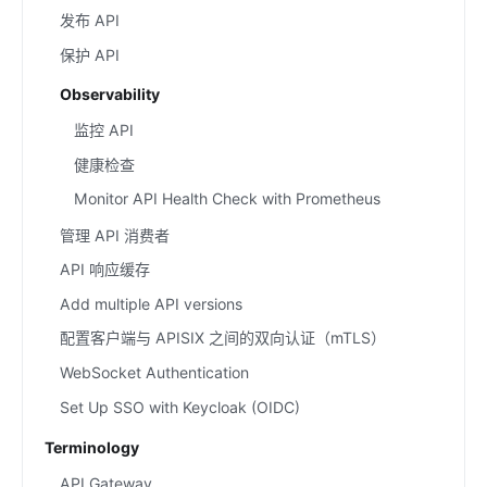
发布 API
保护 API
Observability
监控 API
健康检查
Monitor API Health Check with Prometheus
管理 API 消费者
API 响应缓存
Add multiple API versions
配置客户端与 APISIX 之间的双向认证（mTLS）
WebSocket Authentication
Set Up SSO with Keycloak (OIDC)
Terminology
API Gateway