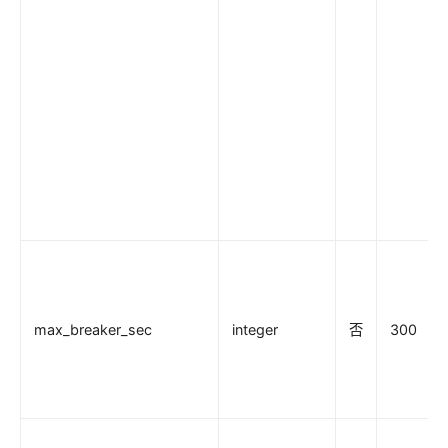
proxy-buffering
client-control
workflow
Observability
Tracers
zipkin
skywalking
opentelemetry
Metrics
prometheus
max_breaker_sec
integer
否
300
node-status
datadog
Loggers