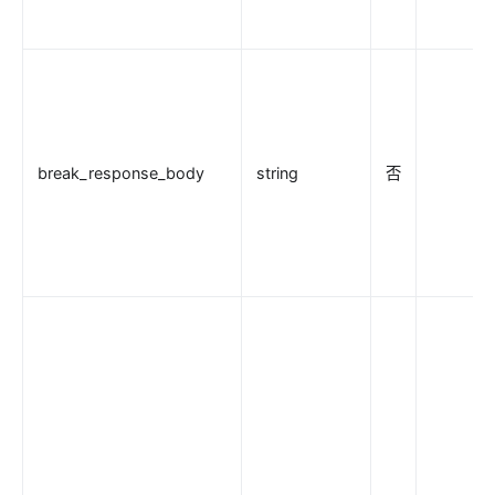
Security
cors
uri-blocker
ip-restriction
ua-restriction
break_response_body
string
否
referer-restriction
consumer-restriction
acl
csrf
public-api
GM
chaitin-waf
data-mask
Traffic