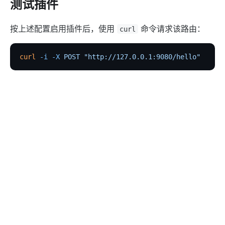
测试插件
eureka
按上述配置启用插件后，使用
命令请求该路由：
curl
控制面服务发现
Kubernetes
curl
 -i
 -X
 POST
 "http://127.0.0.1:9080/hello"
PubSub
PubSub
如果上游服务在一定时间内返回
状态码达到 3 次，
500
客户端将会收到
的应答：
Apache Kafka
502 Bad Gateway
xRPC
HTTP/1.1
 502
 Bad
 Gateway
redis
...
<
html
>
xRPC
<
head><title
>
502 Bad Gateway
<
/title></head
>
路由 RadixTree
<
body
>
<
center><h
1>
502 Bad Gateway
<
/h1></center
>
TCP/UDP 动态代理
<
hr><center
>
openresty
<
/center
>
gRPC 代理
<
/body
>
自定义 Nginx 配置
<
/html
>