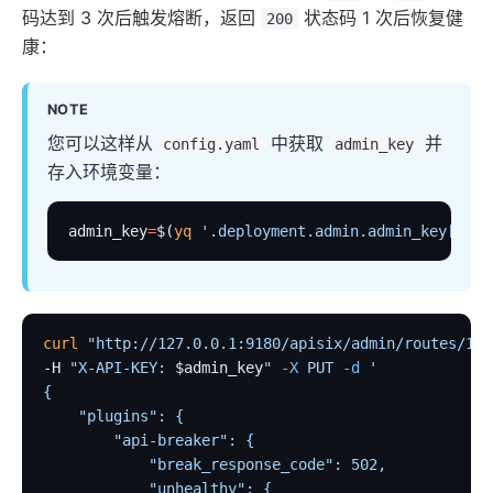
kafka-proxy
码达到 3 次后触发熔断，返回
状态码 1 次后恢复健
200
http-dubbo
康：
API
NOTE
Admin API
您可以这样从
中获取
并
config.yaml
admin_key
Control API
存入环境变量：
Status API
Apache APISIX Dashboard
admin_key
=
$(
yq
 '.deployment.admin.admin_key[0].k
Development
Build development environment with Dev Containers
源码安装 APISIX
curl
 "http://127.0.0.1:9180/apisix/admin/routes/1"
 
-H 
"X-API-KEY: 
$admin_key
"
 -X
 PUT
 -d
 '
在 Mac 上构建开发环境
{
通过 OpenSSL 3.0 使 APISIX 支持 FIPS 模式
    "plugins": {
外部插件
        "api-breaker": {
            "break_response_code": 502,
wasm
            "unhealthy": {