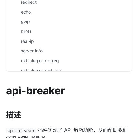
redirect
echo
gzip
brotli
real-ip
server-info
ext-plugin-pre-req
ext-plugin-post-req
ext-plugin-post-resp
api-breaker
inspect
ocsp-stapling
Transformation
描述
response-rewrite
插件实现了 API 熔断功能，从而帮助我们
api-breaker
error-page