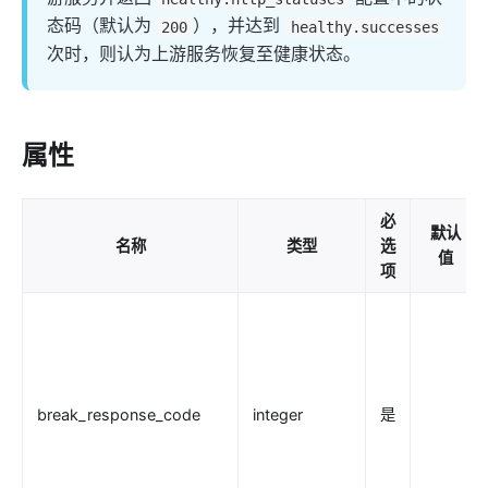
Keycloak Authorization (authz-keycloak)
态码（默认为
），并达到
200
healthy.successes
authz-casdoor
次时，则认为上游服务恢复至健康状态。
wolf-rbac
openid-connect
属性
cas-auth
dingtalk-auth
feishu-auth
必
默认
名称
类型
选
hmac-auth
值
项
authz-casbin
ldap-auth
opa
forward-auth
break_response_code
integer
是
multi-auth
saml-auth