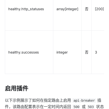
elasticsearch-logger
healthy.http_statuses
array[integer]
否
[200]
tencent-cloud-cls
loki-logger
Lago Billing (lago)
Serverless
serverless
healthy.successes
integer
否
3
azure-functions
openwhisk
aws-lambda
openfunction
Other protocols
启用插件
dubbo-proxy
以下示例展示了如何在指定路由上启用
插
api-breaker
mqtt-proxy
件，该路由配置表示在一定时间内返回
或
状态
500
503