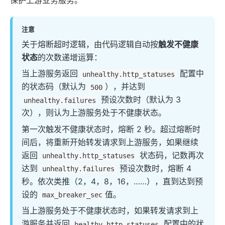
保护上游业务服务。
proxy-rewrite
grpc-transcode
注意
grpc-web
关于熔断超时逻辑，由代码逻辑自动按
触发不健康
fault-injection
状态
的次数递增运算：
mocking
当上游服务返回
配置中
unhealthy.http_statuses
degraphql
的状态码（默认为
），并达到
500
预设次数时（默认为 3
body-transformer
unhealthy.failures
次），则认为上游服务处于不健康状态。
attach-consumer-label
第一次触发不健康状态时，熔断 2 秒。超过熔断时
exit-transformer
间后，将重新开始转发请求到上游服务，如果继续
Authentication
返回
状态码，记数再次
unhealthy.http_statuses
key-auth
达到
预设次数时，熔断 4
unhealthy.failures
秒。依次类推（2，4，8，16，……），直到达到预
jwt-auth
设的
值。
max_breaker_sec
jwe-decrypt
当上游服务处于不健康状态时，如果转发请求到上
basic-auth
游服务并返回
配置中的状
healthy.http_statuses