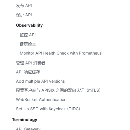
发布 API
保护 API
Observability
监控 API
健康检查
Monitor API Health Check with Prometheus
管理 API 消费者
API 响应缓存
Add multiple API versions
配置客户端与 APISIX 之间的双向认证（mTLS）
WebSocket Authentication
Set Up SSO with Keycloak (OIDC)
Terminology
API Gateway