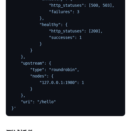
                "http_statuses": [500, 503],
internal
                "failures": 3
The Implementation of Plugin Runner
            },
Introducing APISIX's testing framework
            "healthy": {
                "http_statuses": [200],
插件开发
                "successes": 1
调试模式
            }
        }
Deployment modes
    },
常见问题
    "upstream": {
        "type": "roundrobin",
Others
        "nodes": {
            "127.0.0.1:1980": 1
Discovery
        }
集成服务发现注册中心
    },
    "uri": "/hello"
DNS
}'
consul
consul_kv
nacos