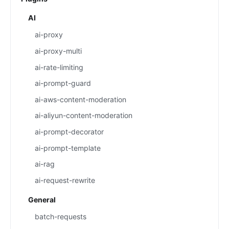
AI
ai-proxy
ai-proxy-multi
ai-rate-limiting
ai-prompt-guard
ai-aws-content-moderation
ai-aliyun-content-moderation
ai-prompt-decorator
ai-prompt-template
ai-rag
ai-request-rewrite
General
batch-requests