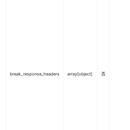
limit-req
limit-conn
limit-count
graphql-limit-count
proxy-cache
graphql-proxy-cache
request-validation
oas-validator
break_response_headers
array[object]
否
proxy-mirror
api-breaker
traffic-split
traffic-label
request-id
proxy-control