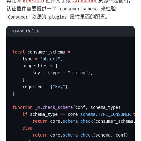
再比如
key-auth
插件为了跟
Consumer
资源一起使用，
认证插件需要提供一个
来检验
consumer_schema
资源的
属性里面的配置。
Consumer
plugins
key-auth.lua
local
 consumer_schema 
=
 {
    type 
=
 "object"
,
    properties 
=
 {
        key 
=
 {type 
=
 "string"
},
    },
    required 
=
 {
"key"
},
}
function
 _M
.
check_schema
(conf, schema_type)
    if
 schema_type 
==
 core.
schema
.
TYPE_CONSUMER
 the
        return
 core.
schema
.
check
(consumer_schema, c
    else
        return
 core.
schema
.
check
(schema, conf)