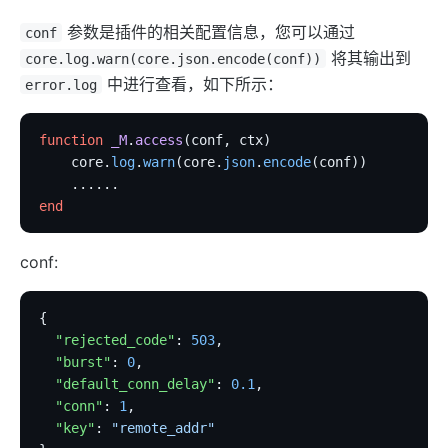
参数是插件的相关配置信息，您可以通过
conf
将其输出到
core.log.warn(core.json.encode(conf))
中进行查看，如下所示：
error.log
function
 _M
.
access
(conf, ctx)
    core.
log
.
warn
(core.
json
.
encode
(conf))
    ......
end
conf:
{
  "rejected_code"
: 
503
,
  "burst"
: 
0
,
  "default_conn_delay"
: 
0.1
,
  "conn"
: 
1
,
  "key"
: 
"remote_addr"