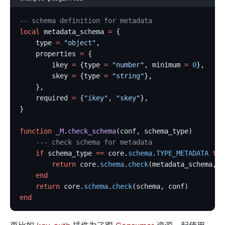
-- schema definition for metadata
local
 metadata_schema 
=
 {
    type 
=
 "object"
,
    properties 
=
 {
        ikey 
=
 {type 
=
 "number"
, minimum 
=
 0
},
        skey 
=
 {type 
=
 "string"
},
    },
    required 
=
 {
"ikey"
, 
"skey"
},
}
function
 _M
.
check_schema
(conf, schema_type)
    --- check schema for metadata
    if
 schema_type 
==
 core.
schema
.
TYPE_METADATA
 the
        return
 core.
schema
.
check
(metadata_schema, c
    end
    return
 core.
schema
.
check
(schema, conf)
end