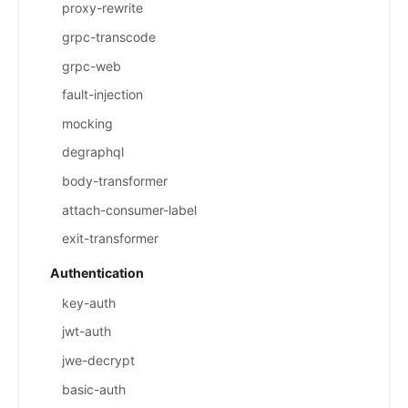
proxy-rewrite
grpc-transcode
grpc-web
fault-injection
mocking
degraphql
body-transformer
attach-consumer-label
exit-transformer
Authentication
key-auth
jwt-auth
jwe-decrypt
basic-auth