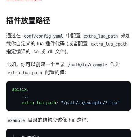
http-logger
skywalking-logger
插件放置路径
tcp-logger
kafka-logger
通过在
中配置
来加
conf/config.yaml
extra_lua_path
rocketmq-logger
载你自定义的 lua 插件代码 (或者配置
extra_lua_cpath
udp-logger
指定编译的 .so 或 .dll 文件)。
clickhouse-logger
比如，你可以创建一个目录
作为
/path/to/example
syslog
配置的值：
extra_lua_path
log-rotate
error-log-logger
apisix
:
    ...
sls-logger
    extra_lua_path
: 
"/path/to/example/?.lua"
google-cloud-logging
splunk-hec-logging
目录的结构应该像下面这样：
example
file-logger
loggly