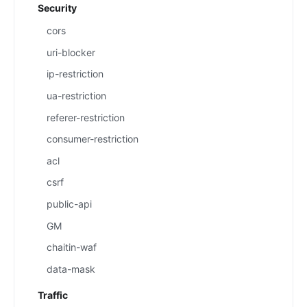
Security
cors
uri-blocker
ip-restriction
ua-restriction
referer-restriction
consumer-restriction
acl
csrf
public-api
GM
chaitin-waf
data-mask
Traffic