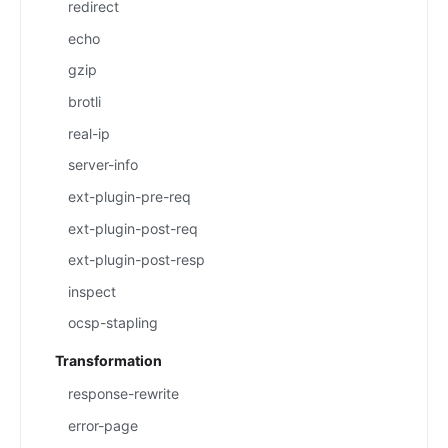
redirect
echo
gzip
brotli
real-ip
server-info
ext-plugin-pre-req
ext-plugin-post-req
ext-plugin-post-resp
inspect
ocsp-stapling
Transformation
response-rewrite
error-page