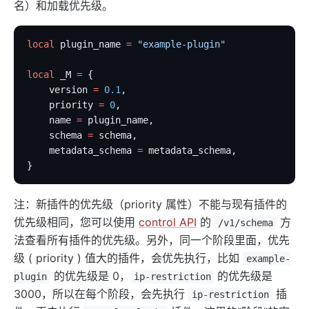
名）和加载优先级。
eureka
控制面服务发现
local
 plugin_name 
=
 "example-plugin"
Kubernetes
local
 _M 
=
 {
PubSub
    version 
=
 0.1
,
    priority 
=
 0
,
PubSub
    name 
=
 plugin_name,
Apache Kafka
    schema 
=
 schema,
    metadata_schema 
=
 metadata_schema,
xRPC
}
redis
注：新插件的优先级（priority 属性）不能与现有插件的
xRPC
优先级相同，您可以使用
control API
的
方
/v1/schema
路由 RadixTree
法查看所有插件的优先级。另外，同一个阶段里面，优先
TCP/UDP 动态代理
级 ( priority ) 值大的插件，会优先执行，比如
example-
gRPC 代理
的优先级是 0，
的优先级是
plugin
ip-restriction
3000，所以在每个阶段，会先执行
插
自定义 Nginx 配置
ip-restriction