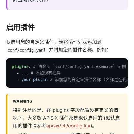
kafka-proxy
http-dubbo
API
启用插件
Admin API
Control API
要启用您的自定义插件，请将插件列表添加到
并附加您的插件名称。例如：
conf/config.yaml
Status API
Apache APISIX Dashboard
plugins
: 
# 请参阅 `conf/config.yaml.example` 示例
Development
  - 
...
 # 添加现有插件
  - 
your-plugin
 # 添加您的自定义插件名称 (名称是在代码
Build development environment with Dev Containers
源码安装 APISIX
在 Mac 上构建开发环境
WARNING
特别注意的是，在 plugins 字段配置没有定义的情
通过 OpenSSL 3.0 使 APISIX 支持 FIPS 模式
况下，大多数 APISIX 插件都是默认启用的 (默认启
外部插件
用的插件请参考
apisix/cli/config.lua
)。
wasm