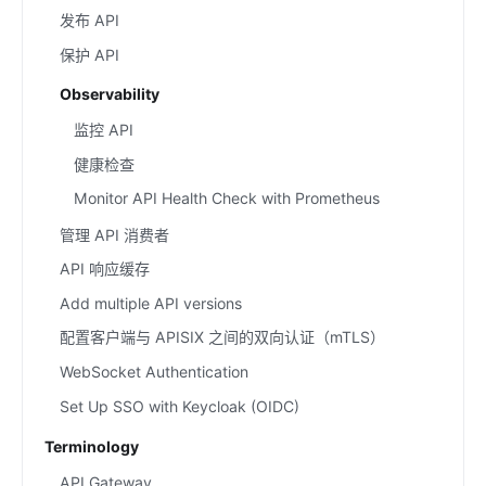
发布 API
保护 API
Observability
监控 API
健康检查
Monitor API Health Check with Prometheus
管理 API 消费者
API 响应缓存
Add multiple API versions
配置客户端与 APISIX 之间的双向认证（mTLS）
WebSocket Authentication
Set Up SSO with Keycloak (OIDC)
Terminology
API Gateway