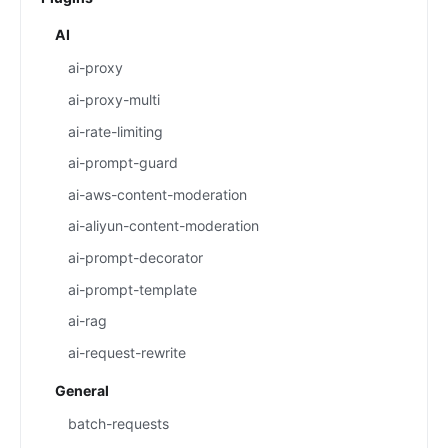
AI
ai-proxy
ai-proxy-multi
ai-rate-limiting
ai-prompt-guard
ai-aws-content-moderation
ai-aliyun-content-moderation
ai-prompt-decorator
ai-prompt-template
ai-rag
ai-request-rewrite
General
batch-requests