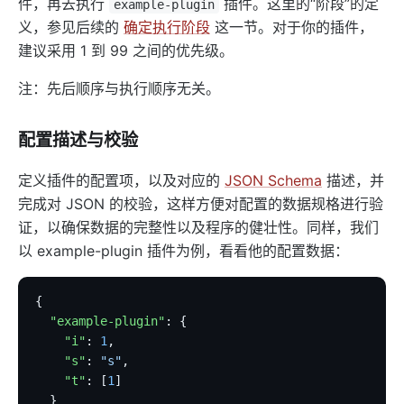
件，再去执行
插件。这里的“阶段”的定
example-plugin
证书
义，参见后续的
确定执行阶段
这一节。对于你的插件，
批处理器
建议采用 1 到 99 之间的优先级。
压力测试
注：先后顺序与执行顺序无关。
安装依赖
APISIX 变量
配置描述与校验
Running APISIX in AWS with AWS CDK
定义插件的配置项，以及对应的
JSON Schema
描述，并
TLS 双向认证
完成对 JSON 的校验，这样方便对配置的数据规格进行验
调试功能
证，以确保数据的完整性以及程序的健壮性。同样，我们
基于环境变量进行配置文件切换
以 example-plugin 插件为例，看看他的配置数据：
SSL 协议
security-threat-model
{
  "example-plugin"
: {
HTTP3 协议
    "i"
: 
1
,
升级指南
    "s"
: 
"s"
,
    "t"
: [
1
]
  }