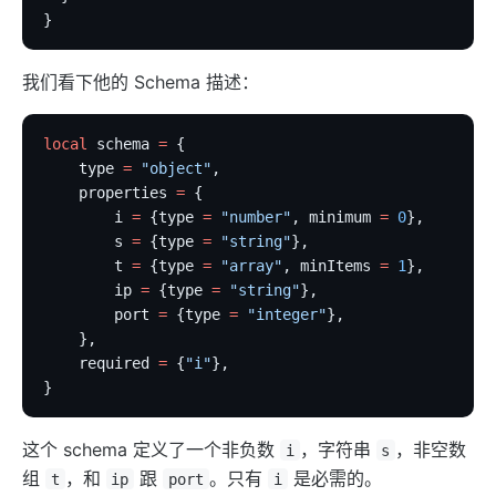
}
我们看下他的 Schema 描述：
local
 schema 
=
 {
    type 
=
 "object"
,
    properties 
=
 {
        i 
=
 {type 
=
 "number"
, minimum 
=
 0
},
        s 
=
 {type 
=
 "string"
},
        t 
=
 {type 
=
 "array"
, minItems 
=
 1
},
        ip 
=
 {type 
=
 "string"
},
        port 
=
 {type 
=
 "integer"
},
    },
    required 
=
 {
"i"
},
}
这个 schema 定义了一个非负数
，字符串
，非空数
i
s
组
，和
跟
。只有
是必需的。
t
ip
port
i