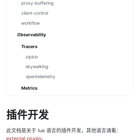
proxy-buffering
client-control
workflow
Observability
Tracers
zipkin
skywalking
opentelemetry
Metrics
prometheus
node-status
插件开发
datadog
此文档是关于 lua 语言的插件开发，其他语言请看：
Loggers
external plugin
。