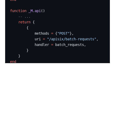
function
 _M
.
api
()
    -- ...
    return
 {
        {
            methods 
=
 {
"POST"
},
            uri 
=
 "/apisix/batch-requests"
,
            handler 
=
 batch_requests,
        }
    }
end
注意，注册的接口将不会默认暴露，需要使用
public-api
插件
来暴露它。
注册控制接口
如果你只想暴露 API 到 localhost 或内网，你可以通过