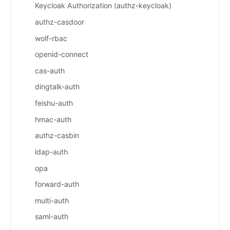
Keycloak Authorization (authz-keycloak)
authz-casdoor
wolf-rbac
openid-connect
cas-auth
dingtalk-auth
feishu-auth
hmac-auth
authz-casbin
ldap-auth
opa
forward-auth
multi-auth
saml-auth