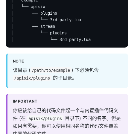
├── example
│   └── apisix
elasticsearch-logger
│       ├── plugins
tencent-cloud-cls
│       │   └── 3rd-party.lua
│       └── stream
loki-logger
│           └── plugins
Lago Billing (lago)
│               └── 3rd-party.lua
Serverless
serverless
NOTE
azure-functions
该目录 (
) 下必须包含
/path/to/example
openwhisk
的子目录。
/apisix/plugins
aws-lambda
openfunction
IMPORTANT
Other protocols
你应该给自己的代码文件起一个与内置插件代码文
dubbo-proxy
件 (在
目录下) 不同的名字。但是
apisix/plugins
如果有需要，你可以使用相同名称的代码文件覆盖
mqtt-proxy
内置的代码文件。