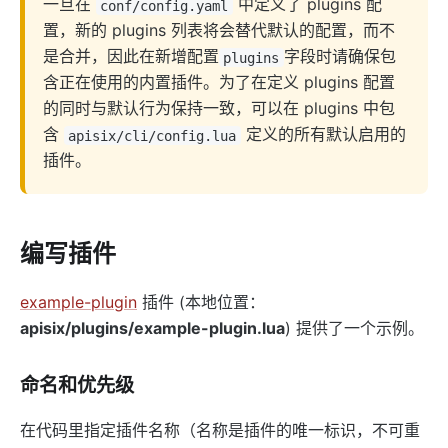
一旦在
中定义了 plugins 配
conf/config.yaml
internal
置，新的 plugins 列表将会替代默认的配置，而不
The Implementation of Plugin Runner
是合并，因此在新增配置
字段时请确保包
plugins
含正在使用的内置插件。为了在定义 plugins 配置
Introducing APISIX's testing framework
的同时与默认行为保持一致，可以在 plugins 中包
插件开发
含
定义的所有默认启用的
apisix/cli/config.lua
调试模式
插件。
Deployment modes
常见问题
编写插件
Others
Discovery
example-plugin
插件 (本地位置：
集成服务发现注册中心
apisix/plugins/example-plugin.lua
) 提供了一个示例。
DNS
命名和优先级
consul
consul_kv
在代码里指定插件名称（名称是插件的唯一标识，不可重
nacos